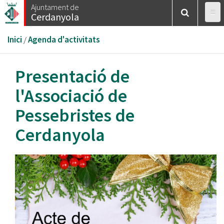
Vés
Ajuntament de
Cerdanyola
al
contingut
Esteu
Inici
/
Agenda d'activitats
aquí
Presentació de
l'Associació de
Pessebristes de
Cerdanyola