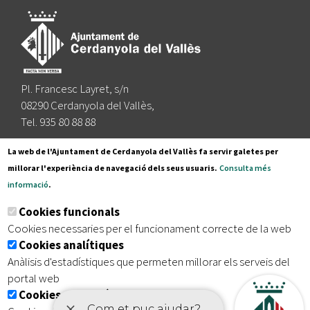
Pl. Francesc Layret, s/n
08290 Cerdanyola del Vallès,
Tel. 935 80 88 88
Segueix-nos a:
La web de l'Ajuntament de Cerdanyola del Vallès fa servir galetes per
millorar l'experiència de navegació dels seus usuaris.
Consulta més
informació
.
Subscriu-te al nostre butlletí
Cookies funcionals
Cookies necessaries per el funcionament correcte de la web
Cookies analítiques
|
|
|
Inici
Avís legal
Protecció de dades
Mapa del lloc
Anàlisis d'estadístiques que permeten millorar els serveis del
|
Accessibilitat
portal web
Cookies publicitàries