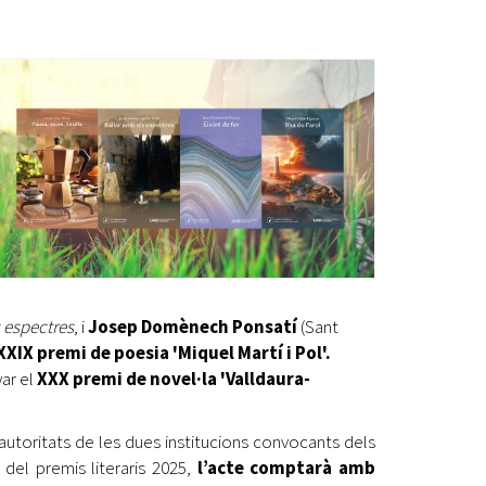
Ètica i Integritat
Entitats
Retiment de Comptes
Equipaments
Accés a Informació Pública
Mercats Municipals
Dades Obertes
Webs Municipals
Catàleg de Serveis i Tràmits
 espectres
, i
Josep Domènech Ponsatí
(Sant
XXIX premi de poesia 'Miquel Martí i Pol'.
yar el
XXX premi de novel·la 'Valldaura-
 autoritats de les dues institucions convocants dels
 del premis literaris 2025,
l’acte comptarà amb