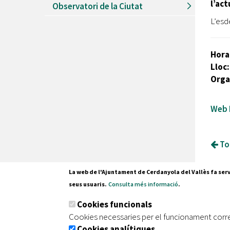
l’ac
Observatori de la Ciutat
L’esd
Hora
Lloc
Orga
Web P
Tor
La web de l'Ajuntament de Cerdanyola del Vallès fa serv
seus usuaris.
Consulta més informació
.
Pl. Fran
Cookies funcionals
08290 C
Cookies necessaries per el funcionament corr
Tel. 935
Cookies analítiques