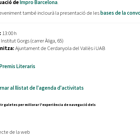
tuació de
Impro Barcelona
.
eveniment també inclourà la presentació de les
bases de la convo
:
13:00 h
:
Institut Gorgs (carrer Àliga, 65)
nitza:
Ajuntament de Cerdanyola del Vallès i UAB
remis Literaris
nar al llistat de l'agenda d'activitats
ir galetes per millorar l'experiència de navegació dels
Segueix-nos a:
cesc Layret, s/n
erdanyola del Vallès,
ecte de la web
 80 88 88