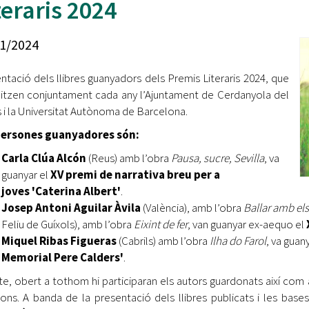
teraris 2024
Oberta la convocatòria d'Ajuts per a l'autoocupació
jove 2026
1/2024
Cerdanyola opta a més de 5 milions d'euros del Pla de
Barris per transformar les Fontetes, Quatre Cantons i
ntació dels llibres guanyadors dels Premis Literaris 2024, que
l'entorn de l'avinguda Catalunya
itzen conjuntament cada any l’Ajuntament de Cerdanyola del
s i la Universitat Autònoma de Barcelona.
El FIT presenta el cartell de la seva 16a edició i dona el
tret de sortida al festival
persones guanyadores són:
L’Ajuntament reparteix ulleres gratuïtes per veure
Carla Clúa Alcón
(Reus) amb l’obra
Pausa, sucre, Sevilla
, va
l'eclipsi solar
guanyar el
XV premi de narrativa breu per a
joves 'Caterina Albert'
.
Josep Antoni Aguilar Àvila
(València), amb l’obra
Ballar amb els
Feliu de Guíxols), amb l’obra
Eixint de fer
, van guanyar ex-aequo el
Miquel Ribas Figueras
(Cabrils) amb l’obra
Ilha do Farol
, va guan
Memorial Pere Calders'
.
cte, obert a tothom hi participaran els autors guardonats així com
ons. A banda de la presentació dels llibres publicats i les bases