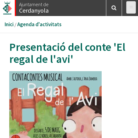
Vés
Ajuntament de
Cerdanyola
al
contingut
Esteu
Inici
/
Agenda d'activitats
aquí
Presentació del conte 'El
regal de l'avi'