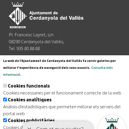
Pl. Francesc Layret, s/n
08290 Cerdanyola del Vallès,
Tel. 935 80 88 88
Segueix-nos a:
La web de l'Ajuntament de Cerdanyola del Vallès fa servir galetes per
millorar l'experiència de navegació dels seus usuaris.
Consulta més
informació
.
Subscriu-te al nostre butlletí
Cookies funcionals
Cookies necessaries per el funcionament correcte de la web
Cookies analítiques
|
|
|
Inici
Avís legal
Protecció de dades
Mapa del lloc
Anàlisis d'estadístiques que permeten millorar els serveis del
|
Accessibilitat
portal web
Cookies publicitàries
Cookies de tercers amb finalitat publicitària