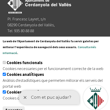
Pl. Francesc Layret, s/n
08290 Cerdanyola del Vallès,
Tel. 935 80 88 88
Segueix-nos a:
La web de l'Ajuntament de Cerdanyola del Vallès fa servir galetes per
millorar l'experiència de navegació dels seus usuaris.
Consulta més
informació
.
Subscriu-te al nostre butlletí
Cookies funcionals
Cookies necessaries per el funcionament correcte de la web
Cookies analítiques
|
|
|
Inici
Avís legal
Protecció de dades
Mapa del lloc
Anàlisis d'estadístiques que permeten millorar els serveis del
|
Accessibilitat
portal web
Cookies publicitàries
Cookies de tercers amb finalitat publicitària