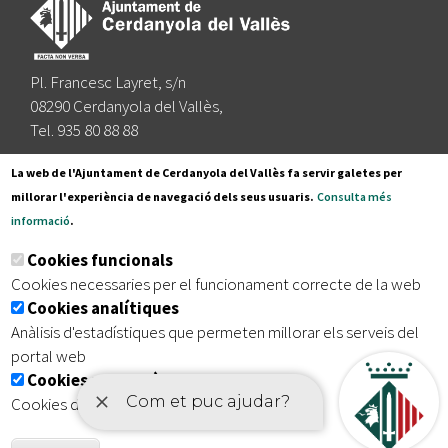
Pl. Francesc Layret, s/n
08290 Cerdanyola del Vallès,
Tel. 935 80 88 88
Segueix-nos a:
La web de l'Ajuntament de Cerdanyola del Vallès fa servir galetes per
millorar l'experiència de navegació dels seus usuaris.
Consulta més
informació
.
Subscriu-te al nostre butlletí
Cookies funcionals
Cookies necessaries per el funcionament correcte de la web
Cookies analítiques
|
|
|
Inici
Avís legal
Protecció de dades
Mapa del lloc
Anàlisis d'estadístiques que permeten millorar els serveis del
|
Accessibilitat
portal web
Cookies publicitàries
Cookies de tercers amb finalitat publicitària