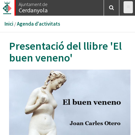
Vés
Ajuntament de
Cerdanyola
al
contingut
Esteu
Inici
/
Agenda d'activitats
aquí
Presentació del llibre 'El
buen veneno'