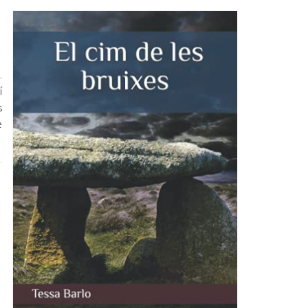
Ètica i Integritat
Entitats
Retiment de Comptes
.
Equipaments
í
Accés a Informació Pública
s
Mercats Municipals
e
Dades Obertes
Webs Municipals
Catàleg de Serveis i Tràmits