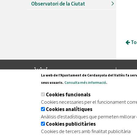
Observatori de la Ciutat
Tor
Pl. Fran
La web de l'Ajuntament de Cerdanyola del Vallès fa serv
08290 C
seus usuaris.
Consulta més informació
.
Tel. 935
Cookies funcionals
Cookies necessaries per el funcionament corr
Cookies analítiques
|
|
|
Inici
Avís legal
Protecció de dades
Mapa de
Anàlisis d'estadístiques que permeten millorar 
Cookies publicitàries
Cookies de tercers amb finalitat publicitària