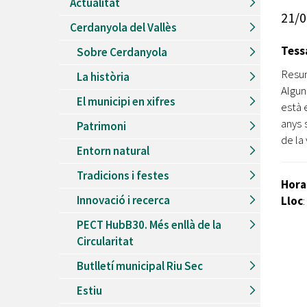
Actualitat
Recursos Humans
21/0
Cerdanyola del Vallès
Del
26/06/2026
al
30/08/2026
Patis oberts temporada d'estiu
Tess
Sobre Cerdanyola
Del
13/06/2026
al
08/09/2026
Resum
La història
Piscines d'estiu a Cerdanyola
Algun
El municipi en xifres
Del
01/06/2026
al
30/09/2026
està 
Refugis climàtics a Cerdanyola
anys 
Patrimoni
de la 
Del
22/05/2026
al
06/09/2026
Entorn natural
Jocs d'aigua del Parc Cordelles
Tradicions i festes
Del
01/07/2024
al
31/08/2026
Hora
Decorem! Conte 'La truita de nabius'
Innovació i recerca
Lloc
:
PECT HubB30. Més enllà de la
Circularitat
Butlletí municipal Riu Sec
Estiu