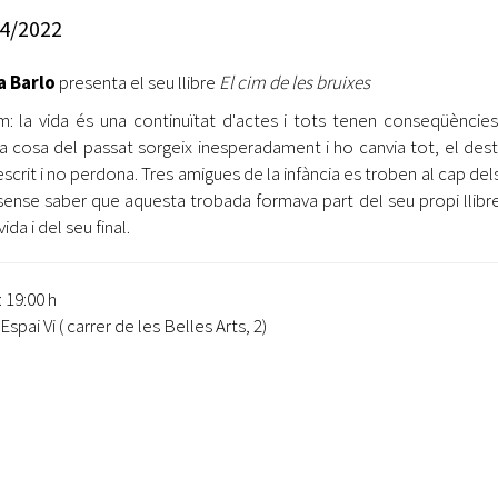
Oberta la convocatòria d'Ajuts per a l'autoocupació
4/2022
jove 2026
a Barlo
presenta el seu llibre
El cim de les bruixes
Cerdanyola opta a més de 5 milions d'euros del Pla de
Barris per transformar les Fontetes, Quatre Cantons i
: la vida és una continuïtat d'actes i tots tenen conseqüències
l'entorn de l'avinguda Catalunya
a cosa del passat sorgeix inesperadament i ho canvia tot, el dest
escrit i no perdona. Tres amigues de la infància es troben al cap del
El FIT presenta el cartell de la seva 16a edició i dona el
sense saber que aquesta trobada formava part del seu propi llibr
tret de sortida al festival
vida i del seu final.
L’Ajuntament reparteix ulleres gratuïtes per veure
l'eclipsi solar
: 19:00 h
 Espai Vi ( carrer de les Belles Arts, 2)