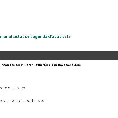
nar al llistat de l'agenda d'activitats
Segueix-nos a:
cesc Layret, s/n
ir galetes per millorar l'experiència de navegació dels
erdanyola del Vallès,
 80 88 88
Subscriu-te al nostre butll
ecte de la web
|
l lloc
Accessibilitat
els serveis del portal web