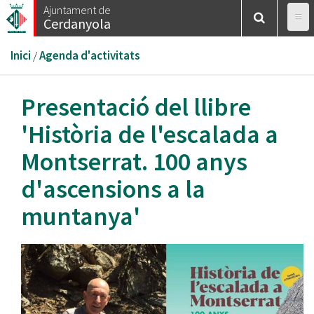
Vés
Ajuntament de
Cerdanyola
al
contingut
Esteu
Inici
/
Agenda d'activitats
aquí
Presentació del llibre
'Història de l'escalada a
Montserrat. 100 anys
d'ascensions a la
muntanya'