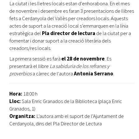
La ciutat i les lletres locals estan d’enhorabona. En el mes
de novembre i desembre es faran 3 presentacions de llibres
fets a Cerdanyola del Vallès per creadors locals. Aquests
actes de suport a la creació local s’emmarquen en la línia
estratègica del
Pla director de lectura
de la ciutat per a
fomentar i donar suport a la creació literària dels
creadors/res locals.
La primera sessió es farà
el 28 de novembre
. Es
presentarà el llibre
La sabiduria de los refranes y
proverbios
a càrrec de l'autora
Antonia Serrano
.
Hora:
18:00 h
Lloc:
Sala Enric Granados de la Biblioteca (plaça Enric
Granados, 1)
Organitza:
L’autora amb el suport de l’Ajuntament de
Cerdanyola, dins del Pla Director de Lectura