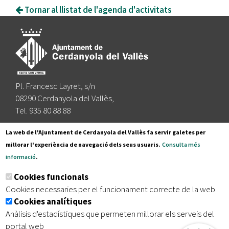
Tornar al llistat de l'agenda d'activitats
Pl. Francesc Layret, s/n
08290 Cerdanyola del Vallès,
Tel. 935 80 88 88
Segueix-nos a:
La web de l'Ajuntament de Cerdanyola del Vallès fa servir galetes per
millorar l'experiència de navegació dels seus usuaris.
Consulta més
informació
.
Subscriu-te al nostre butlletí
Cookies funcionals
Cookies necessaries per el funcionament correcte de la web
Cookies analítiques
|
|
|
Inici
Avís legal
Protecció de dades
Mapa del lloc
Anàlisis d'estadístiques que permeten millorar els serveis del
|
Accessibilitat
portal web