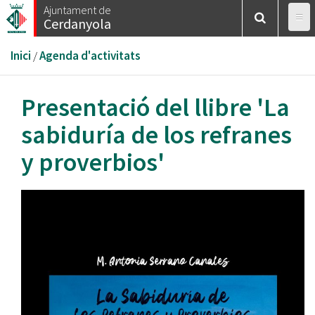
Vés
Ajuntament de
Cerdanyola
al
contingut
Esteu
Inici
/
Agenda d'activitats
aquí
Presentació del llibre 'La
sabiduría de los refranes
y proverbios'