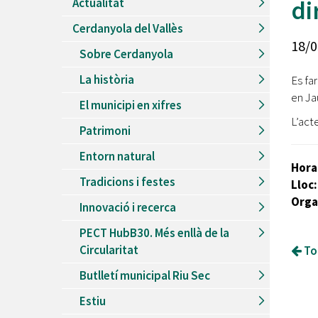
dir
Actualitat
Recursos Humans
Cerdanyola del Vallès
Del
26/06/2026
al
30/08/2026
18/0
Patis oberts temporada d'estiu
Sobre Cerdanyola
Del
13/06/2026
al
08/09/2026
La història
Es fa
Piscines d'estiu a Cerdanyola
en Jau
El municipi en xifres
Del
01/06/2026
al
30/09/2026
L’acte
Refugis climàtics a Cerdanyola
Patrimoni
Del
22/05/2026
al
06/09/2026
Entorn natural
Jocs d'aigua del Parc Cordelles
Hora
Tradicions i festes
Lloc:
Del
01/07/2024
al
31/08/2026
Decorem! Conte 'La truita de nabius'
Orga
Innovació i recerca
PECT HubB30. Més enllà de la
Circularitat
Tor
Butlletí municipal Riu Sec
Estiu