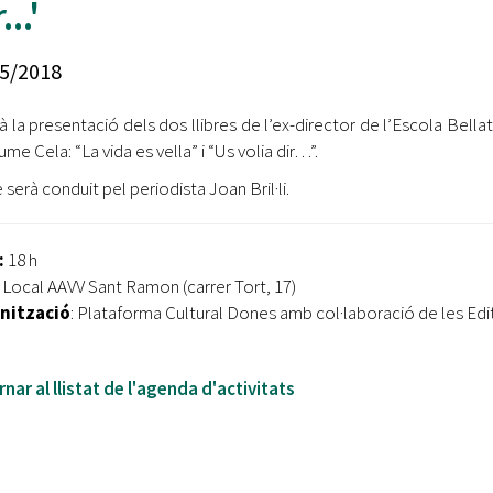
...'
Oberta la convocatòria d'Ajuts per a l'autoocupació
jove 2026
5/2018
Cerdanyola opta a més de 5 milions d'euros del Pla de
Barris per transformar les Fontetes, Quatre Cantons i
rà la presentació dels dos llibres de l’ex-director de l’Escola Bellat
l'entorn de l'avinguda Catalunya
me Cela: “La vida es vella” i “Us volia dir…”.
El FIT presenta el cartell de la seva 16a edició i dona el
 serà conduit pel periodista Joan Bril·li.
tret de sortida al festival
L’Ajuntament reparteix ulleres gratuïtes per veure
:
18 h
l'eclipsi solar
Local AAVV Sant Ramon (carrer Tort, 17)
nització
: Plataforma Cultural Dones amb col·laboració de les Edit
nar al llistat de l'agenda d'activitats