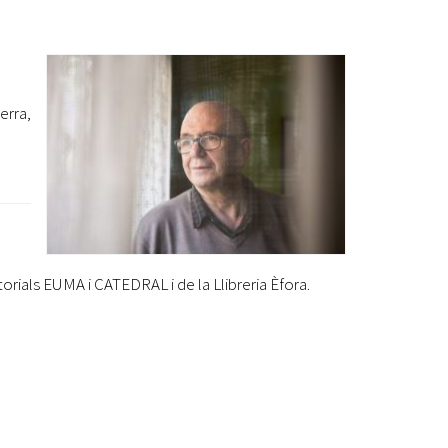
Ètica i Integritat
Entitats
Retiment de Comptes
erra,
Equipaments
Accés a Informació Pública
Mercats Municipals
Dades Obertes
Webs Municipals
Catàleg de Serveis i Tràmits
orials EUMA i CATEDRAL i de la Llibreria Èfora.