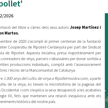
pollet'
Oberta la convocatòria d'Ajuts per a l'autoocupació
jove 2026
2/2026
Cerdanyola opta a més de 5 milions d'euros del Pla de
Barris per transformar les Fontetes, Quatre Cantons i
ntació del llibre a càrrec dels seus autors
Josep Martínez i
l'entorn de l'avinguda Catalunya
n Martos.
El FIT presenta el cartell de la seva 16a edició i dona el
vembre de 2020 s’acomplí el primer centenari de la fundació
tret de sortida al festival
eller Cooperatiu de Ripollet-Cerdanyola per part del Sindicat
ola de Ripollet. Aquesta iniciativa, presa majoritàriament per
L’Ajuntament reparteix ulleres gratuïtes per veure
s conreadors de vinya, parcers i rabassaires per donar sortida a
l'eclipsi solar
etites produccions individuals, comptà amb l’assessorament
mic i tècnic de la Mancomunitat de Catalunya.
bre
1.000 anys del cultiu de vinya a Ripollet
mostra com, a partir
ultiu de la vinya, es teixeix la microhistòria de la pagesia del
s Occidental i com s’explica la seva desaparició a les acaballes
egle XX, fets que mantenen una relació inequívoca amb els
eniments històrics del nostre país.