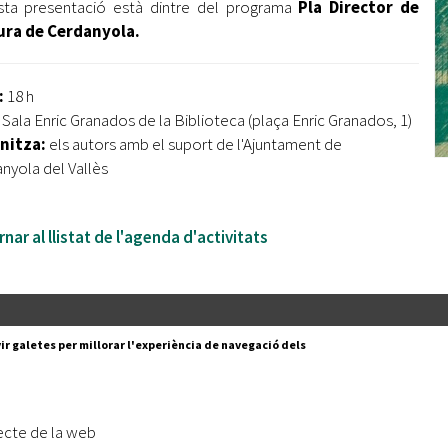
ta presentació està dintre del programa
Pla Director de
ura de Cerdanyola.
:
18 h
:
Sala Enric Granados de la Biblioteca (plaça Enric Granados, 1)
nitza:
els autors amb el suport de l'Ajuntament de
nyola del Vallès
nar al llistat de l'agenda d'activitats
Segueix-nos a:
cesc Layret, s/n
ir galetes per millorar l'experiència de navegació dels
erdanyola del Vallès,
 80 88 88
Subscriu-te al nostre butll
ecte de la web