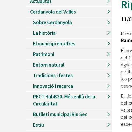
Ri
Actualitat
Recursos Humans
Cerdanyola del Vallès
Del
26/06/2026
al
30/08/2026
11/0
Patis oberts temporada d'estiu
Sobre Cerdanyola
Del
13/06/2026
al
08/09/2026
La història
Prese
Piscines d'estiu a Cerdanyola
Ramo
El municipi en xifres
Del
01/06/2026
al
30/09/2026
El no
Refugis climàtics a Cerdanyola
Patrimoni
del C
Del
22/05/2026
al
06/09/2026
Agríc
Entorn natural
Jocs d'aigua del Parc Cordelles
petit
Tradicions i festes
Del
01/07/2024
al
31/08/2026
les p
Decorem! Conte 'La truita de nabius'
econò
Innovació i recerca
El lli
PECT HubB30. Més enllà de la
del c
Circularitat
Vallè
Butlletí municipal Riu Sec
del s
esdev
Estiu