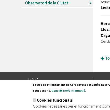
Aques
Observatori de la Ciutat
Lect
Hora
Lloc
Orga
Cerda
Tor
Pl. Fran
La web de l'Ajuntament de Cerdanyola del Vallès fa serv
08290 C
seus usuaris.
Consulta més informació
.
Tel. 935
Cookies funcionals
Cookies necessaries per el funcionament corr