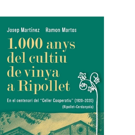
Ètica i Integritat
Entitats
Retiment de Comptes
Equipaments
Accés a Informació Pública
Mercats Municipals
Dades Obertes
Webs Municipals
Catàleg de Serveis i Tràmits