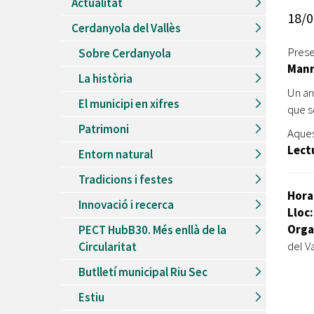
Actualitat
Recursos Humans
18/0
Cerdanyola del Vallès
Del
26/06/2026
al
30/08/2026
Patis oberts temporada d'estiu
Prese
Sobre Cerdanyola
Manr
Del
13/06/2026
al
08/09/2026
La història
Piscines d'estiu a Cerdanyola
Un an
El municipi en xifres
Del
01/06/2026
al
30/09/2026
que s
Refugis climàtics a Cerdanyola
Patrimoni
Aques
Del
22/05/2026
al
06/09/2026
Lect
Entorn natural
Jocs d'aigua del Parc Cordelles
Tradicions i festes
Del
01/07/2024
al
31/08/2026
Hora
Decorem! Conte 'La truita de nabius'
Innovació i recerca
Lloc
Orga
PECT HubB30. Més enllà de la
del V
Circularitat
Butlletí municipal Riu Sec
Estiu