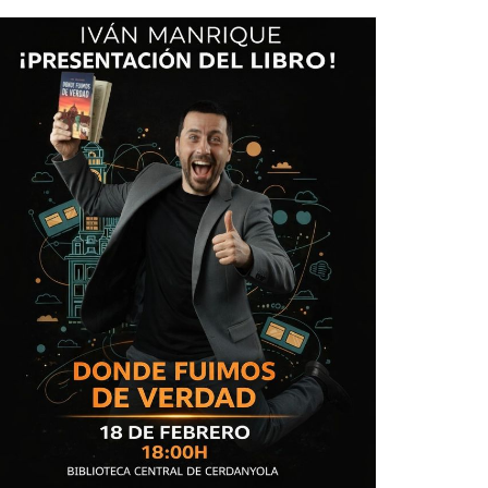
Ètica i Integritat
Entitats
Retiment de Comptes
Equipaments
Accés a Informació Pública
Mercats Municipals
Dades Obertes
Webs Municipals
Catàleg de Serveis i Tràmits