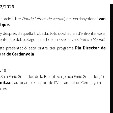
Oberta la convocatòria d'Ajuts per a l'autoocupació
2/2026
jove 2026
ntació llibre
Donde fuimos de verdad
, del cerdanyolenc
Ivan
Cerdanyola opta a més de 5 milions d'euros del Pla de
Barris per transformar les Fontetes, Quatre Cantons i
ique.
l'entorn de l'avinguda Catalunya
y després d'aquella trobada, tots dos hauran d'enfrontar-se al
enten de debò. Segona part de la novel·la
Tres hores a Madrid
.
El FIT presenta el cartell de la seva 16a edició i dona el
tret de sortida al festival
ta presentació està dintre del programa
Pla Director de
ura de Cerdanyola
L’Ajuntament reparteix ulleres gratuïtes per veure
l'eclipsi solar
:
18 h
:
Sala Enric Granados de la Biblioteca (plaça Enric Granados, 1)
nitza:
l’autor amb el suport de l'Ajuntament de Cerdanyola
allès