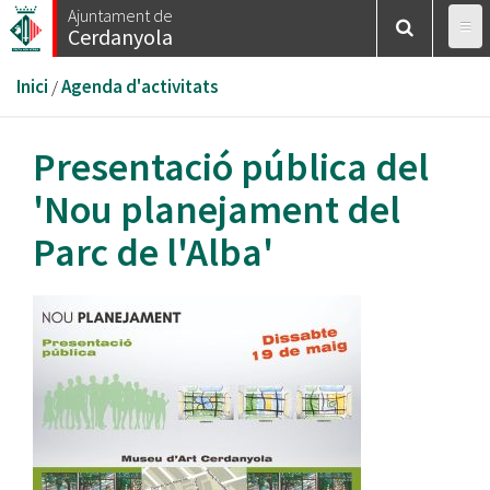
Vés
Ajuntament de
Cerdanyola
al
contingut
Esteu
Inici
/
Agenda d'activitats
aquí
Presentació pública del
'Nou planejament del
Parc de l'Alba'