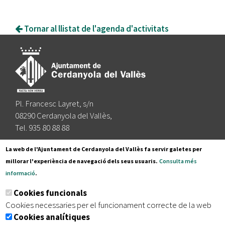
Tornar al llistat de l'agenda d'activitats
Pl. Francesc Layret, s/n
08290 Cerdanyola del Vallès,
Tel. 935 80 88 88
Segueix-nos a:
La web de l'Ajuntament de Cerdanyola del Vallès fa servir galetes per
millorar l'experiència de navegació dels seus usuaris.
Consulta més
informació
.
Subscriu-te al nostre butlletí
Cookies funcionals
Cookies necessaries per el funcionament correcte de la web
Cookies analítiques
|
|
|
Inici
Avís legal
Protecció de dades
Mapa del lloc