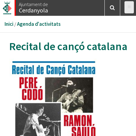
Vés
Ajuntament de
Cerdanyola
al
contingut
Esteu
Inici
/
Agenda d'activitats
aquí
Recital de cançó catalana