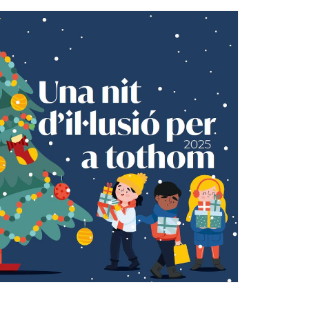
Ètica i Integritat
Entitats
Retiment de Comptes
Equipaments
Accés a Informació Pública
Mercats Municipals
Dades Obertes
Webs Municipals
Catàleg de Serveis i Tràmits