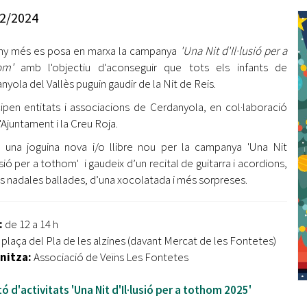
Oberta la convocatòria d'Ajuts per a l'autoocupació
2/2024
jove 2026
ny més es posa en marxa la campanya
'Una Nit d'Il·lusió per a
Cerdanyola opta a més de 5 milions d'euros del Pla de
Barris per transformar les Fontetes, Quatre Cantons i
hom'
amb l'objectiu d'aconseguir que tots els infants de
l'entorn de l'avinguda Catalunya
nyola del Vallès puguin gaudir de la Nit de Reis.
cipen entitats i associacions de Cerdanyola, en col·laboració
El FIT presenta el cartell de la seva 16a edició i dona el
'Ajuntament i la Creu Roja.
tret de sortida al festival
 una joguina nova i/o llibre nou per la campanya 'Una Nit
L’Ajuntament reparteix ulleres gratuïtes per veure
usió per a tothom' i gaudeix d’un recital de guitarra i acordions,
l'eclipsi solar
s nadales ballades, d’una xocolatada i més sorpreses.
:
de 12 a 14 h
plaça del Pla de les alzines (davant Mercat de les Fontetes)
nitza:
Associació de Veïns Les Fontetes
tó d'activitats 'Una Nit d'Il·lusió per a tothom 2025'