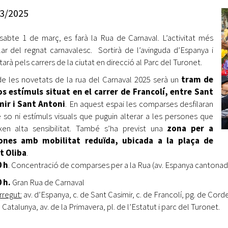
Oberta la convocatòria d'Ajuts per a l'autoocupació
3/2025
jove 2026
ssabte 1 de març, es farà la Rua de Carnaval. L’activitat més
Cerdanyola opta a més de 5 milions d'euros del Pla de
Barris per transformar les Fontetes, Quatre Cantons i
ar del regnat carnavalesc. Sortirà de l’avinguda d’Espanya i
l'entorn de l'avinguda Catalunya
tarà pels carrers de la ciutat en direcció al Parc del Turonet.
e les novetats de la rua del Carnaval 2025 serà un
tram de
El FIT presenta el cartell de la seva 16a edició i dona el
os estímuls situat en el carrer de Francolí, entre Sant
tret de sortida al festival
mir i Sant Antoni
. En aquest espai les comparses desfilaran
L’Ajuntament reparteix ulleres gratuïtes per veure
 so ni estímuls visuals que puguin alterar a les persones que
l'eclipsi solar
xen alta sensibilitat. També s’ha previst una
zona per a
ones amb mobilitat reduïda, ubicada a la plaça de
t Oliba
.
0 h
. Concentració de comparses per a la Rua (av. Espanya cantonad
0 h.
Gran Rua de Carnaval
regut:
av. d’Espanya, c. de Sant Casimir, c. de Francolí, pg. de Cord
 Catalunya, av. de la Primavera, pl. de l’Estatut i parc del Turonet.