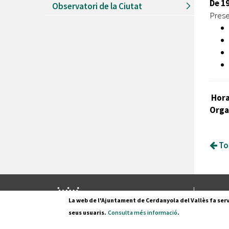
De 19
Observatori de la Ciutat
Prese
Hora
Orga
Tor
Pl. Fran
La web de l'Ajuntament de Cerdanyola del Vallès fa serv
08290 C
seus usuaris.
Consulta més informació
.
Tel. 935