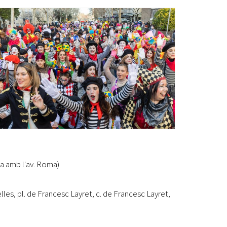
Ètica i Integritat
Entitats
Retiment de Comptes
Equipaments
Accés a Informació Pública
Mercats Municipals
Dades Obertes
Webs Municipals
Catàleg de Serveis i Tràmits
a amb l'av. Roma)
elles, pl. de Francesc Layret, c. de Francesc Layret,