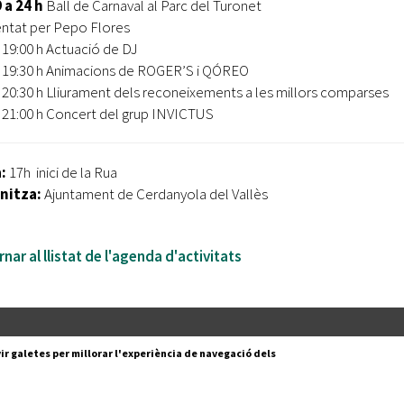
 a 24 h
Ball de Carnaval al Parc del Turonet
ntat per Pepo Flores
19:00 h Actuació de DJ
19:30 h Animacions de ROGER’S i QÓREO
20:30 h Lliurament dels reconeixements a les millors comparses
21:00 h Concert del grup INVICTUS
:
17h inici de la Rua
nitza:
Ajuntament de Cerdanyola del Vallès
nar al llistat de l'agenda d'activitats
Segueix-nos a:
cesc Layret, s/n
ir galetes per millorar l'experiència de navegació dels
erdanyola del Vallès,
 80 88 88