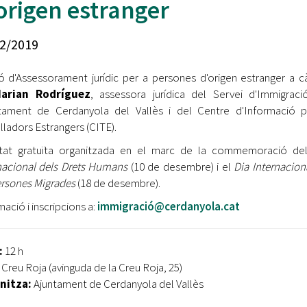
origen estranger
Oberta la convocatòria d'Ajuts per a l'autoocupació
jove 2026
2/2019
Cerdanyola opta a més de 5 milions d'euros del Pla de
Barris per transformar les Fontetes, Quatre Cantons i
ó d'Assessorament jurídic per a persones d'origen estranger a c
l'entorn de l'avinguda Catalunya
rian Rodríguez
, assessora jurídica del Servei d'Immigrac
ntament de Cerdanyola del Vallès i del Centre d'Informació 
El FIT presenta el cartell de la seva 16a edició i dona el
tret de sortida al festival
lladors Estrangers (CITE).
vitat gratuïta organitzada en el marc de la commemoració d
L’Ajuntament reparteix ulleres gratuïtes per veure
nacional dels Drets Humans
(10 de desembre) i el
Dia Internacion
l'eclipsi solar
ersones Migrades
(18 de desembre).
mació i inscripcions a:
immigració@cerdanyola.cat
:
12 h
Creu Roja (avinguda de la Creu Roja, 25)
nitza:
Ajuntament de Cerdanyola del Vallès