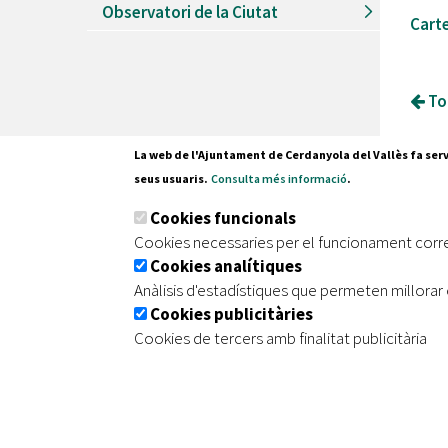
Observatori de la Ciutat
Carte
Tor
La web de l'Ajuntament de Cerdanyola del Vallès fa serv
seus usuaris.
Consulta més informació
.
Pl. Fran
Cookies funcionals
08290 C
Cookies necessaries per el funcionament corr
Tel. 935
Cookies analítiques
Anàlisis d'estadístiques que permeten millorar 
Cookies publicitàries
|
|
|
Inici
Avís legal
Protecció de dades
Mapa de
Cookies de tercers amb finalitat publicitària