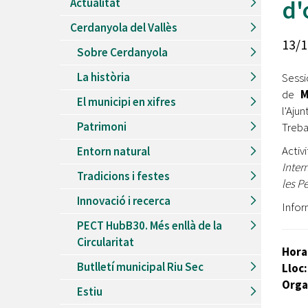
d'
Actualitat
Recursos Humans
Cerdanyola del Vallès
Del
26/06/2026
al
30/08/2026
13/1
Patis oberts temporada d'estiu
Sobre Cerdanyola
Del
13/06/2026
al
08/09/2026
La història
Sessi
Piscines d'estiu a Cerdanyola
de
Ma
El municipi en xifres
Del
01/06/2026
al
30/09/2026
l'Aju
Refugis climàtics a Cerdanyola
Patrimoni
Treba
Del
22/05/2026
al
06/09/2026
Acti
Entorn natural
Jocs d'aigua del Parc Cordelles
Inter
Tradicions i festes
Del
01/07/2024
al
31/08/2026
les P
Decorem! Conte 'La truita de nabius'
Innovació i recerca
Infor
PECT HubB30. Més enllà de la
Circularitat
Hora
Butlletí municipal Riu Sec
Lloc:
Orga
Estiu