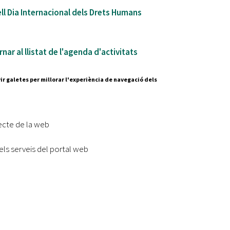
ll Dia Internacional dels Drets Humans
nar al llistat de l'agenda d'activitats
ir galetes per millorar l'experiència de navegació dels
Segueix-nos a:
cesc Layret, s/n
erdanyola del Vallès,
ecte de la web
 80 88 88
els serveis del portal web
Subscriu-te al nostre butll
|
l lloc
Accessibilitat