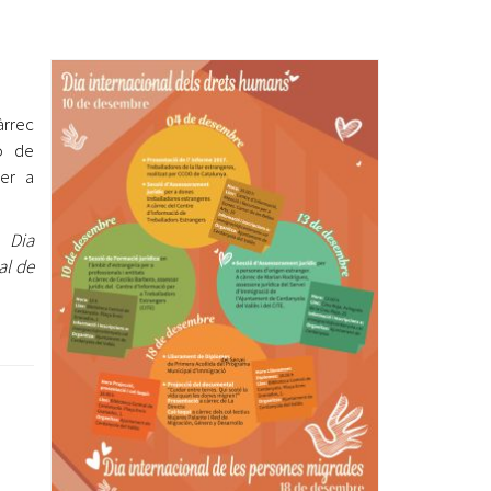
Ètica i Integritat
Entitats
Retiment de Comptes
àrrec
Equipaments
ió de
Accés a Informació Pública
per a
Mercats Municipals
Dades Obertes
el
Dia
Webs Municipals
Catàleg de Serveis i Tràmits
al de