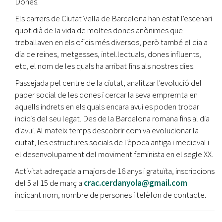
Dones.
Els carrers de Ciutat Vella de Barcelona han estat l'escenari
quotidià de la vida de moltes dones anònimes que
treballaven en els oficis més diversos, però també el dia a
dia de reines, metgesses, intel.lectuals, dones influents,
etc, el nom de les quals ha arribat fins als nostres dies.
Passejada pel centre de la ciutat, analitzar l'evolució del
paper social de les dones i cercar la seva empremta en
aquells indrets en els quals encara avui es poden trobar
indicis del seu legat. Des de la Barcelona romana fins al dia
d'avui. Al mateix temps descobrir com va evolucionar la
ciutat, les estructures socials de l'època antiga i medieval i
el desenvolupament del moviment feminista en el segle XX.
Activitat adreçada a majors de 16 anys i gratuïta, inscripcions
del 5 al 15 de març a
crac.cerdanyola@gmail.com
indicant nom, nombre de persones i telèfon de contacte.