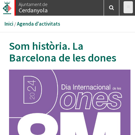
Vés
Ajuntament de
Cerdanyola
al
contingut
Esteu
Inici
/
Agenda d'activitats
aquí
Som història. La
Barcelona de les dones