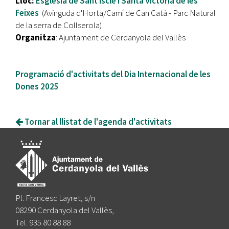
Lloc:
Església de Sant Iscle i Santa Victòria de les
Feixes
(Avinguda d'Horta/Camí de Can Catà - Parc Natural
de la serra de Collserola)
Organitza
: Ajuntament de Cerdanyola del Vallès
Programació d'activitats del Dia Internacional de les
Dones 2025
Tornar al llistat de l'agenda d'activitats
Pl. Francesc Layret, s/n
08290 Cerdanyola del Vallès,
Tel. 935 80 88 88