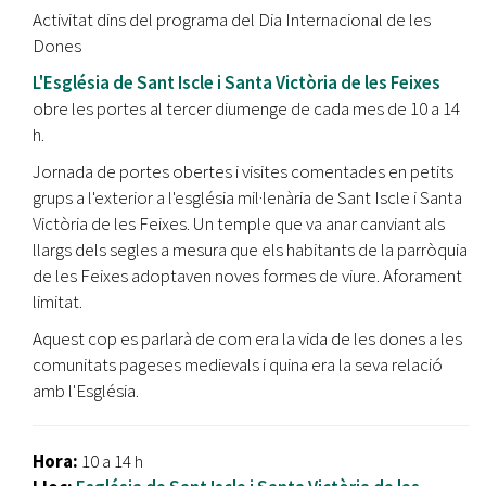
Activitat dins del programa del Dia Internacional de les
Dones
L'Església de Sant Iscle i Santa Victòria de les Feixes
obre les portes al tercer diumenge de cada mes de 10 a 14
h.
Jornada de portes obertes i visites comentades en petits
grups a l'exterior a l'església mil·lenària de Sant Iscle i Santa
Victòria de les Feixes. Un temple que va anar canviant als
llargs dels segles a mesura que els habitants de la parròquia
de les Feixes adoptaven noves formes de viure. Aforament
limitat.
Aquest cop es parlarà de com era la vida de les dones a les
comunitats pageses medievals i quina era la seva relació
amb l'Església.
Hora:
10 a 14 h