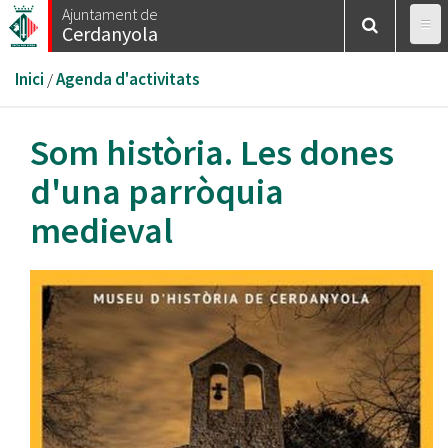
Vés
Ajuntament de
Cerdanyola
al
contingut
Esteu
Inici
/
Agenda d'activitats
aquí
Som història. Les dones
d'una parròquia
medieval