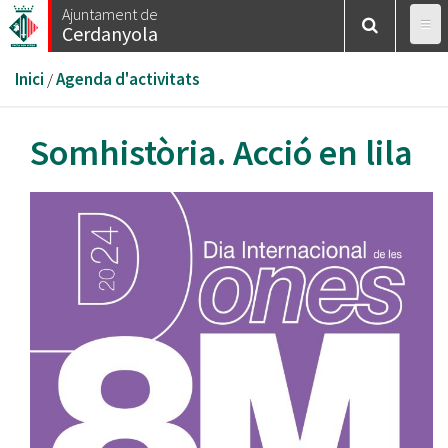
Vés
Ajuntament de
Cerdanyola
al
contingut
Esteu
Inici
/
Agenda d'activitats
aquí
Somhistòria. Acció en lila