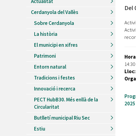
Actualitat
Recursos Humans
Del
Cerdanyola del Vallès
Del
26/06/2026
al
30/08/2026
Patis oberts temporada d'estiu
Activ
Sobre Cerdanyola
Activ
Del
13/06/2026
al
08/09/2026
La història
Piscines d'estiu a Cerdanyola
recorr
El municipi en xifres
Del
01/06/2026
al
30/09/2026
Refugis climàtics a Cerdanyola
Patrimoni
Hora
Del
22/05/2026
al
06/09/2026
14:30
Entorn natural
Jocs d'aigua del Parc Cordelles
Lloc:
Tradicions i festes
Orga
Del
01/07/2024
al
31/08/2026
Decorem! Conte 'La truita de nabius'
Innovació i recerca
Prog
PECT HubB30. Més enllà de la
2025
Circularitat
Butlletí municipal Riu Sec
Estiu