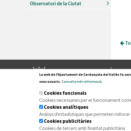
Observatori de la Ciutat
Tor
Pl. Fran
La web de l'Ajuntament de Cerdanyola del Vallès fa serv
08290 C
seus usuaris.
Consulta més informació
.
Tel. 935
Cookies funcionals
Cookies necessaries per el funcionament corr
Cookies analítiques
|
|
|
Inici
Avís legal
Protecció de dades
Mapa de
Anàlisis d'estadístiques que permeten millorar 
Cookies publicitàries
Cookies de tercers amb finalitat publicitària