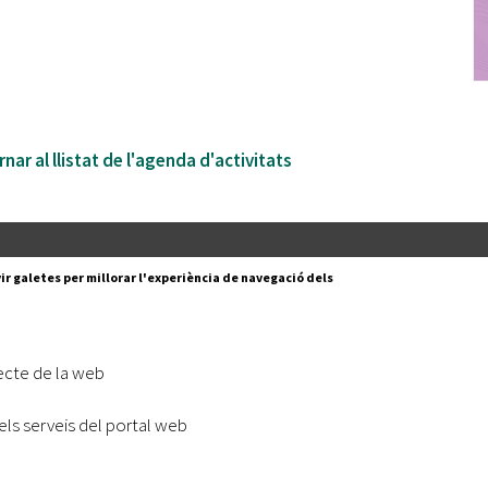
nar al llistat de l'agenda d'activitats
Segueix-nos a:
cesc Layret, s/n
ir galetes per millorar l'experiència de navegació dels
erdanyola del Vallès,
 80 88 88
Subscriu-te al nostre butll
ecte de la web
|
l lloc
Accessibilitat
els serveis del portal web