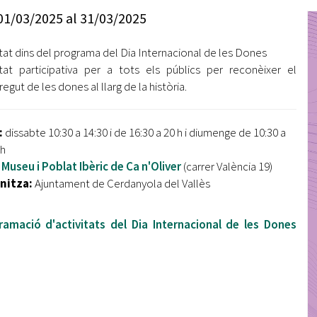
Oberta la convocatòria d'Ajuts per a l'autoocupació
01/03/2025
al
31/03/2025
jove 2026
itat dins del programa del Dia Internacional de les Dones
Cerdanyola opta a més de 5 milions d'euros del Pla de
Barris per transformar les Fontetes, Quatre Cantons i
itat participativa per a tots els públics per reconèixer el
l'entorn de l'avinguda Catalunya
egut de les dones al llarg de la història.
El FIT presenta el cartell de la seva 16a edició i dona el
tret de sortida al festival
:
dissabte 10:30 a 14:30 i de 16:30 a 20 h i diumenge de 10:30 a
 h
L’Ajuntament reparteix ulleres gratuïtes per veure
Museu i Poblat Ibèric de Ca n'Oliver
(carrer València 19)
l'eclipsi solar
nitza:
Ajuntament de Cerdanyola del Vallès
ramació d'activitats del Dia Internacional de les Dones