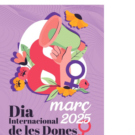
Ètica i Integritat
Entitats
Retiment de Comptes
Equipaments
Accés a Informació Pública
Mercats Municipals
Dades Obertes
Webs Municipals
Catàleg de Serveis i Tràmits