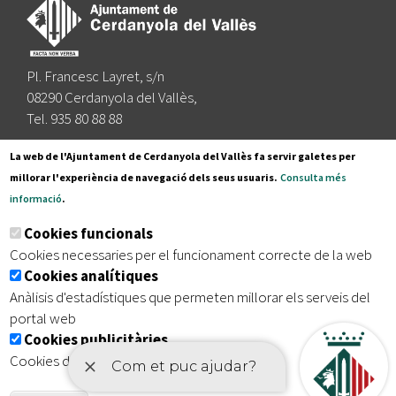
Pl. Francesc Layret, s/n
08290 Cerdanyola del Vallès,
Tel. 935 80 88 88
Segueix-nos a:
La web de l'Ajuntament de Cerdanyola del Vallès fa servir galetes per
millorar l'experiència de navegació dels seus usuaris.
Consulta més
informació
.
Subscriu-te al nostre butlletí
Cookies funcionals
Cookies necessaries per el funcionament correcte de la web
Cookies analítiques
|
|
|
Inici
Avís legal
Protecció de dades
Mapa del lloc
Anàlisis d'estadístiques que permeten millorar els serveis del
|
Accessibilitat
portal web
Cookies publicitàries
Cookies de tercers amb finalitat publicitària