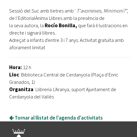
Sessió del Suc amb lletres amb '
T'avorreixes, Minimoni?'
',
de l'EditorialÀnima Llibres amb la presència de
la seva autora, la
Rocío Bonilla,
que farà il·lustracions en
directe i signarà llibres..
Adreçat a infants d'entre 3 i 7 anys. Activitat gratuïta amb
aforament limitat
Hora:
12 h
Lloc
: Biblioteca Central de Cerdanyola (Plaça d'Enric
Granados, 1)
Organitza
: Llibreria L'Aranya, suport Ajuntament de
Cerdanyola del Vallès
Tornar al llistat de l'agenda d'activitats