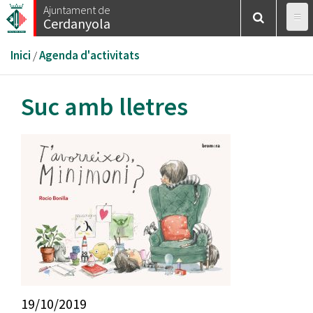
Vés
Ajuntament de
Cerdanyola
al
contingut
Esteu
Inici
/
Agenda d'activitats
aquí
Suc amb lletres
19/10/2019