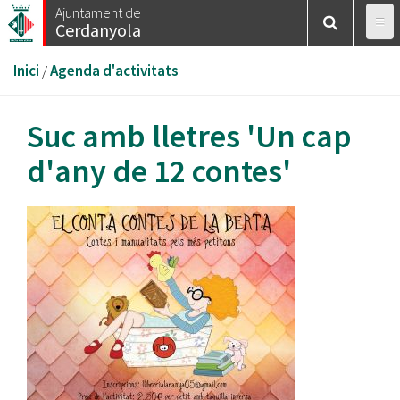
Vés
Ajuntament de
Cerdanyola
al
contingut
Esteu
Inici
/
Agenda d'activitats
aquí
Suc amb lletres 'Un cap
d'any de 12 contes'