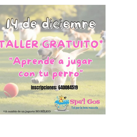
Ètica i Integritat
Entitats
Retiment de Comptes
Equipaments
Accés a Informació Pública
Mercats Municipals
Dades Obertes
Webs Municipals
Catàleg de Serveis i Tràmits