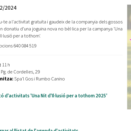
Oberta la convocatòria d'Ajuts per a l'autoocupació
2/2024
jove 2026
iu-te a l'activitat gratuïta i gaudeix de la companyia dels gossos
Cerdanyola opta a més de 5 milions d'euros del Pla de
Barris per transformar les Fontetes, Quatre Cantons i
un donatiu d’una joguina nova no bèl·lica per la campanya 'Una
l'entorn de l'avinguda Catalunya
Il·lusió per a tothom'.
ipcions 640 084 519
El FIT presenta el cartell de la seva 16a edició i dona el
tret de sortida al festival
:
11 h
L’Ajuntament reparteix ulleres gratuïtes per veure
Pg. de Cordelles, 29
l'eclipsi solar
nitza:
Spa’l Gos i Rumbo Canino
tó d'activitats 'Una Nit d'Il·lusió per a tothom 2025'
nar al llistat de l'agenda d'activitats