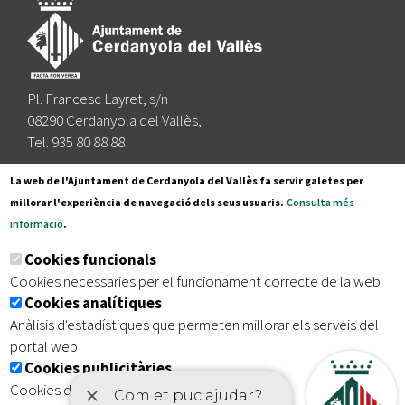
Pl. Francesc Layret, s/n
08290 Cerdanyola del Vallès,
Tel. 935 80 88 88
Segueix-nos a:
La web de l'Ajuntament de Cerdanyola del Vallès fa servir galetes per
millorar l'experiència de navegació dels seus usuaris.
Consulta més
informació
.
Subscriu-te al nostre butlletí
Cookies funcionals
Cookies necessaries per el funcionament correcte de la web
Cookies analítiques
|
|
|
Inici
Avís legal
Protecció de dades
Mapa del lloc
Anàlisis d'estadístiques que permeten millorar els serveis del
|
Accessibilitat
portal web
Cookies publicitàries
Cookies de tercers amb finalitat publicitària