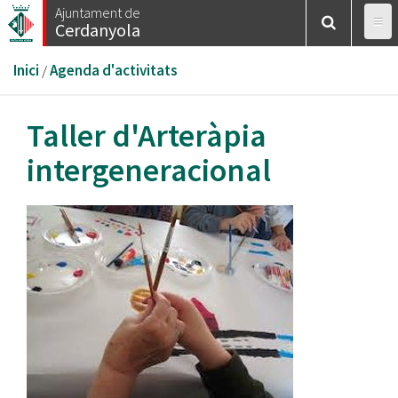
Vés
Ajuntament de
Cerdanyola
al
contingut
Esteu
Inici
/
Agenda d'activitats
aquí
Taller d'Arteràpia
intergeneracional