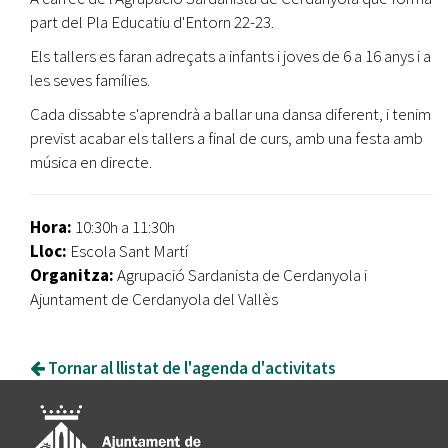
part del Pla Educatiu d'Entorn 22-23.
Els tallers es faran adreçats a infants i joves de 6 a 16 anys i a
les seves famílies.
Cada dissabte s'aprendrà a ballar una dansa diferent, i tenim
previst acabar els tallers a final de curs, amb una festa amb
música en directe.
Hora:
10:30h a 11:30h
Lloc:
Escola Sant Martí
Organitza:
Agrupació Sardanista de Cerdanyola i
Ajuntament de Cerdanyola del Vallès
Tornar al llistat de l'agenda d'activitats