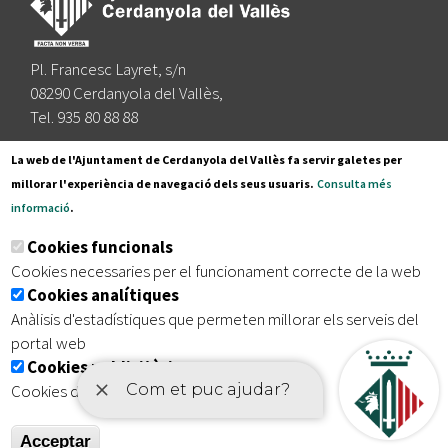
Pl. Francesc Layret, s/n
08290 Cerdanyola del Vallès,
Tel. 935 80 88 88
Segueix-nos a:
La web de l'Ajuntament de Cerdanyola del Vallès fa servir galetes per
millorar l'experiència de navegació dels seus usuaris.
Consulta més
informació
.
Subscriu-te al nostre butlletí
Cookies funcionals
Cookies necessaries per el funcionament correcte de la web
Cookies analítiques
|
|
|
Inici
Avís legal
Protecció de dades
Mapa del lloc
Anàlisis d'estadístiques que permeten millorar els serveis del
|
Accessibilitat
portal web
Cookies publicitàries
Cookies de tercers amb finalitat publicitària
Acceptar