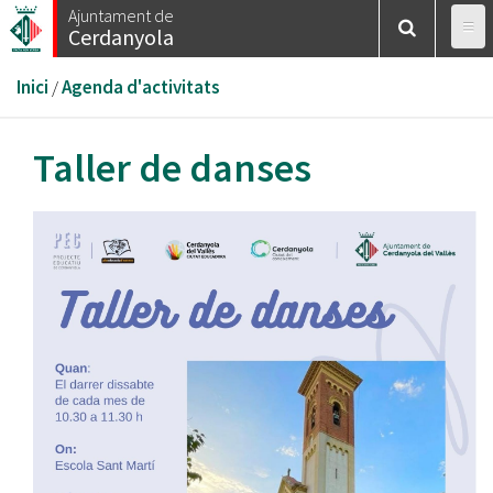
Vés
Ajuntament de
Cerdanyola
al
contingut
Esteu
Inici
/
Agenda d'activitats
aquí
Taller de danses