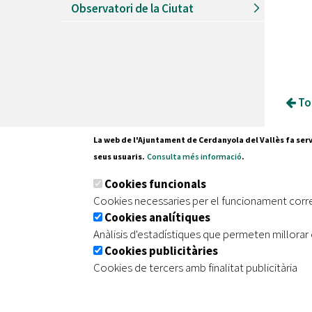
Observatori de la Ciutat
Tor
La web de l'Ajuntament de Cerdanyola del Vallès fa serv
seus usuaris.
Consulta més informació
.
Pl. Fran
Cookies funcionals
08290 C
Cookies necessaries per el funcionament corr
Tel. 935
Cookies analítiques
Anàlisis d'estadístiques que permeten millorar 
Cookies publicitàries
|
|
|
Inici
Avís legal
Protecció de dades
Mapa de
Cookies de tercers amb finalitat publicitària