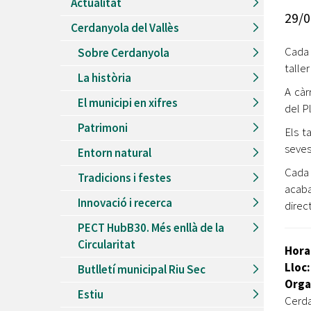
Actualitat
Recursos Humans
29/0
Cerdanyola del Vallès
Del
26/06/2026
al
30/08/2026
Patis oberts temporada d'estiu
Cada 
Sobre Cerdanyola
talle
Del
13/06/2026
al
08/09/2026
La història
Piscines d'estiu a Cerdanyola
A càr
El municipi en xifres
Del
01/06/2026
al
30/09/2026
del P
Refugis climàtics a Cerdanyola
Patrimoni
Els t
Del
22/05/2026
al
06/09/2026
seves
Entorn natural
Jocs d'aigua del Parc Cordelles
Cada 
Tradicions i festes
Del
01/07/2024
al
31/08/2026
acaba
Decorem! Conte 'La truita de nabius'
Innovació i recerca
direc
PECT HubB30. Més enllà de la
Circularitat
Hora
Lloc:
Butlletí municipal Riu Sec
Orga
Estiu
Cerda