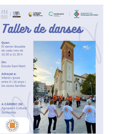
Ètica i Integritat
Entitats
Retiment de Comptes
Equipaments
Accés a Informació Pública
Mercats Municipals
Dades Obertes
Webs Municipals
Catàleg de Serveis i Tràmits