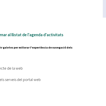
nar al llistat de l'agenda d'activitats
ir galetes per millorar l'experiència de navegació dels
Segueix-nos a:
cesc Layret, s/n
erdanyola del Vallès,
ecte de la web
 80 88 88
els serveis del portal web
Subscriu-te al nostre butll
|
l lloc
Accessibilitat