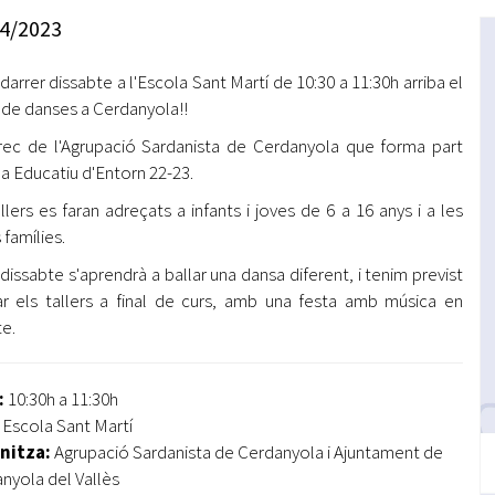
Oberta la convocatòria d'Ajuts per a l'autoocupació
4/2023
jove 2026
darrer dissabte a l'Escola Sant Martí de 10:30 a 11:30h arriba el
Cerdanyola opta a més de 5 milions d'euros del Pla de
Barris per transformar les Fontetes, Quatre Cantons i
r de danses a Cerdanyola!!
l'entorn de l'avinguda Catalunya
rec de l'Agrupació Sardanista de Cerdanyola que forma part
la Educatiu d'Entorn 22-23.
El FIT presenta el cartell de la seva 16a edició i dona el
tret de sortida al festival
allers es faran adreçats a infants i joves de 6 a 16 anys i a les
 famílies.
L’Ajuntament reparteix ulleres gratuïtes per veure
l'eclipsi solar
dissabte s'aprendrà a ballar una dansa diferent, i tenim previst
r els tallers a final de curs, amb una festa amb música en
te.
:
10:30h a 11:30h
Escola Sant Martí
nitza:
Agrupació Sardanista de Cerdanyola i Ajuntament de
nyola del Vallès