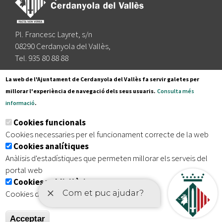
Pl. Francesc Layret, s/n
08290 Cerdanyola del Vallès,
Tel. 935 80 88 88
Segueix-nos a:
La web de l'Ajuntament de Cerdanyola del Vallès fa servir galetes per
millorar l'experiència de navegació dels seus usuaris.
Consulta més
informació
.
Subscriu-te al nostre butlletí
Cookies funcionals
Cookies necessaries per el funcionament correcte de la web
Cookies analítiques
|
|
|
Inici
Avís legal
Protecció de dades
Mapa del lloc
Anàlisis d'estadístiques que permeten millorar els serveis del
|
Accessibilitat
portal web
Cookies publicitàries
Cookies de tercers amb finalitat publicitària
Acceptar