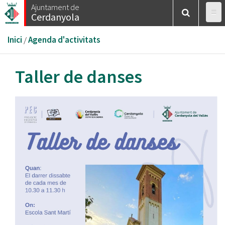
Vés
Ajuntament de
Cerdanyola
al
contingut
Esteu
Inici
/
Agenda d'activitats
aquí
Taller de danses