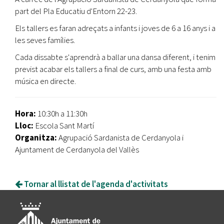
part del Pla Educatiu d'Entorn 22-23.
Els tallers es faran adreçats a infants i joves de 6 a 16 anys i a
les seves famílies.
Cada dissabte s'aprendrà a ballar una dansa diferent, i tenim
previst acabar els tallers a final de curs, amb una festa amb
música en directe.
Hora:
10:30h a 11:30h
Lloc:
Escola Sant Martí
Organitza:
Agrupació Sardanista de Cerdanyola i
Ajuntament de Cerdanyola del Vallès
Tornar al llistat de l'agenda d'activitats