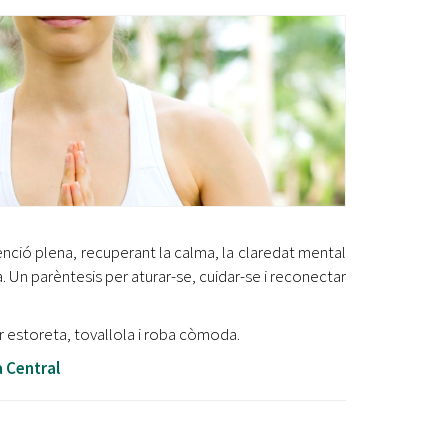
Ètica i Integritat
Entitats
Retiment de Comptes
Equipaments
Accés a Informació Pública
Mercats Municipals
Dades Obertes
Webs Municipals
Catàleg de Serveis i Tràmits
tenció plena, recuperant la calma, la claredat mental
na. Un parèntesis per aturar-se, cuidar-se i reconectar
r estoreta, tovallola i roba còmoda.
a Central