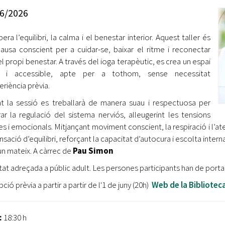
Oberta la convocatòria d'Ajuts per a l'autoocupació
6/2026
jove 2026
era l’equilibri, la calma i el benestar interior. Aquest taller és
Cerdanyola opta a més de 5 milions d'euros del Pla de
Barris per transformar les Fontetes, Quatre Cantons i
ausa conscient per a cuidar-se, baixar el ritme i reconectar
l'entorn de l'avinguda Catalunya
l propi benestar. A través del ioga terapèutic, es crea un espai
r i accessible, apte per a tothom, sense necessitat
El FIT presenta el cartell de la seva 16a edició i dona el
eriència prèvia.
tret de sortida al festival
t la sessió es treballarà de manera suau i respectuosa per
L’Ajuntament reparteix ulleres gratuïtes per veure
rar la regulació del sistema nerviós, alleugerint les tensions
l'eclipsi solar
ues i emocionals. Mitjançant moviment conscient, la respiració i l’a
ensació d’equilibri, reforçant la capacitat d’autocura i escolta inter
n mateix. A càrrec de
Pau Simon
itat adreçada a públic adult. Les persones participants han de porta
pció prèvia a partir a partir de l'1 de juny (20h)
Web de la Bibliotec
:
18:30 h