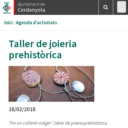
Vés
Ajuntament de
Cerdanyola
al
contingut
Esteu
Inici
/
Agenda d'activitats
aquí
Taller de joieria
prehistòrica
18/02/2018
'Fer un collaret viatger'
, taller de joieria prehistòrica.