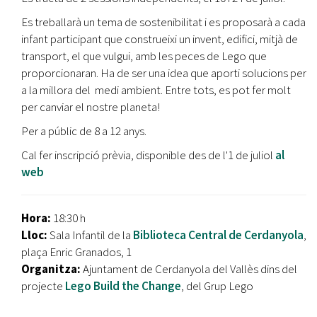
Es treballarà un tema de sostenibilitat i es proposarà a cada
infant participant que construeixi un invent, edifici, mitjà de
transport, el que vulgui, amb les peces de Lego que
proporcionaran. Ha de ser una idea que aporti solucions per
a la millora del medi ambient. Entre tots, es pot fer molt
per canviar el nostre planeta!
Per a públic de 8 a 12 anys.
Cal fer inscripció prèvia, disponible des de l'1 de juliol
al
web
Hora:
18:30 h
Lloc:
Sala Infantil de la
Biblioteca Central de Cerdanyola
,
plaça Enric Granados, 1
Organitza:
Ajuntament de Cerdanyola del Vallès dins del
projecte
Lego Build the Change
, del Grup Lego