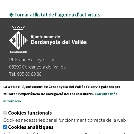
Tornar al llistat de l'agenda d'activitats
Pl. Francesc Layret, s/n
08290 Cerdanyola del Vallès,
Tel. 935 80 88 88
Segueix-nos a:
La web de l'Ajuntament de Cerdanyola del Vallès fa servir galetes per
millorar l'experiència de navegació dels seus usuaris.
Consulta més
informació
.
Subscriu-te al nostre butlletí
Cookies funcionals
Cookies necessaries per el funcionament correcte de la web
Cookies analítiques
|
|
|
Inici
Avís legal
Protecció de dades
Mapa del lloc