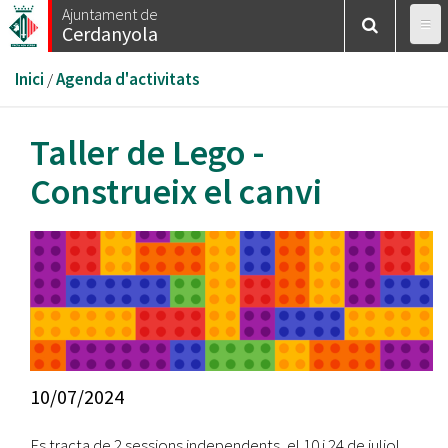
Vés
Ajuntament de
Cerdanyola
al
contingut
Esteu
Inici
/
Agenda d'activitats
aquí
Taller de Lego -
Construeix el canvi
10/07/2024
Es tracta de 2 sessions independents, el 10 i 24 de juliol.