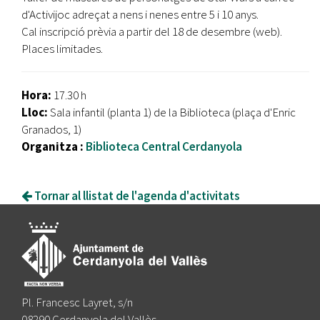
d'Activijoc adreçat a nens i nenes entre 5 i 10 anys.
Cal inscripció prèvia a partir del 18 de desembre (web).
Places limitades.
Hora:
17.30 h
Lloc:
Sala infantil (planta 1) de la Biblioteca (plaça d'Enric
Granados, 1)
Organitza :
Biblioteca Central Cerdanyola
Tornar al llistat de l'agenda d'activitats
Pl. Francesc Layret, s/n
08290 Cerdanyola del Vallès,