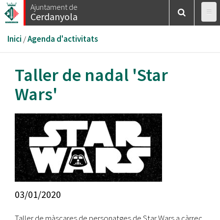
Vés
Ajuntament de
Cerdanyola
al
contingut
Esteu
Inici
/
Agenda d'activitats
aquí
Taller de nadal 'Star
Wars'
03/01/2020
Taller de màscares de personatges de Star Wars a càrrec