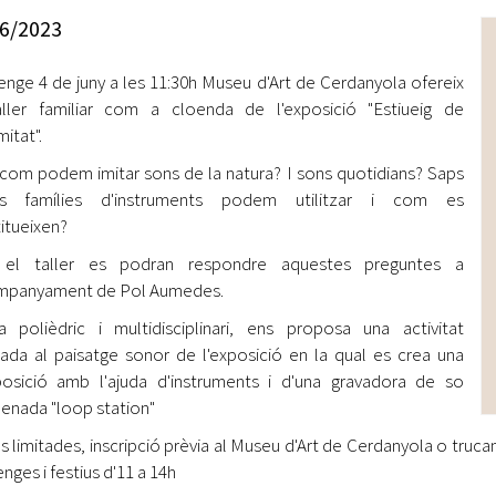
Oberta la convocatòria d'Ajuts per a l'autoocupació
6/2023
jove 2026
nge 4 de juny a les 11:30h Museu d'Art de Cerdanyola ofereix
Cerdanyola opta a més de 5 milions d'euros del Pla de
Barris per transformar les Fontetes, Quatre Cantons i
ller familiar com a cloenda de l'exposició "Estiueig de
l'entorn de l'avinguda Catalunya
itat".
com podem imitar sons de la natura? I sons quotidians? Saps
El FIT presenta el cartell de la seva 16a edició i dona el
es famílies d'instruments podem utilitzar i com es
tret de sortida al festival
itueixen?
L’Ajuntament reparteix ulleres gratuïtes per veure
el taller es podran respondre aquestes preguntes a
l'eclipsi solar
ompanyament de Pol Aumedes.
ta polièdric i multidisciplinari, ens proposa una activitat
lada al paisatge sonor de l'exposició en la qual es crea una
sició amb l'ajuda d'instruments i d'una gravadora de so
nada "loop station"
s limitades, inscripció prèvia al Museu d'Art de Cerdanyola o trucan
nges i festius d'11 a 14h