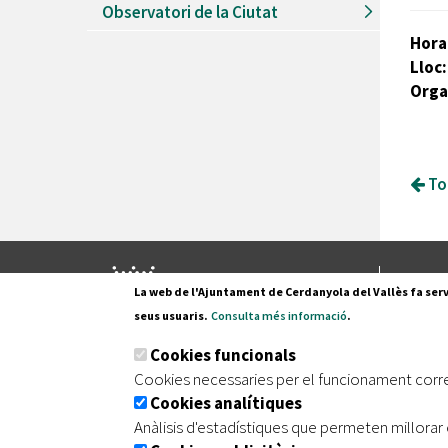
Observatori de la Ciutat
Hora
Lloc
Orga
Tor
Pl. Fran
La web de l'Ajuntament de Cerdanyola del Vallès fa serv
08290 C
seus usuaris.
Consulta més informació
.
Tel. 935
Cookies funcionals
Cookies necessaries per el funcionament corr
Cookies analítiques
|
|
|
Inici
Avís legal
Protecció de dades
Mapa de
Anàlisis d'estadístiques que permeten millorar 