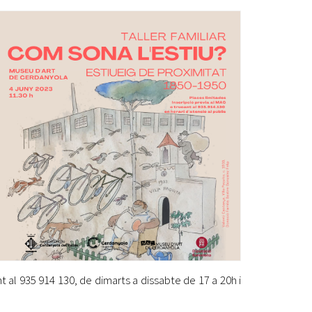
Ètica i Integritat
Entitats
Retiment de Comptes
Equipaments
Accés a Informació Pública
Mercats Municipals
Dades Obertes
Webs Municipals
Catàleg de Serveis i Tràmits
t al 935 914 130, de dimarts a dissabte de 17 a 20h i