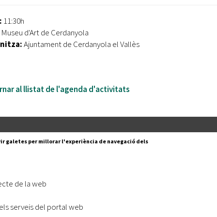
:
11:30h
:
Museu d'Art de Cerdanyola
nitza:
Ajuntament de Cerdanyola el Vallès
nar al llistat de l'agenda d'activitats
Segueix-nos a:
cesc Layret, s/n
ir galetes per millorar l'experiència de navegació dels
erdanyola del Vallès,
 80 88 88
Subscriu-te al nostre butll
ecte de la web
|
l lloc
Accessibilitat
els serveis del portal web