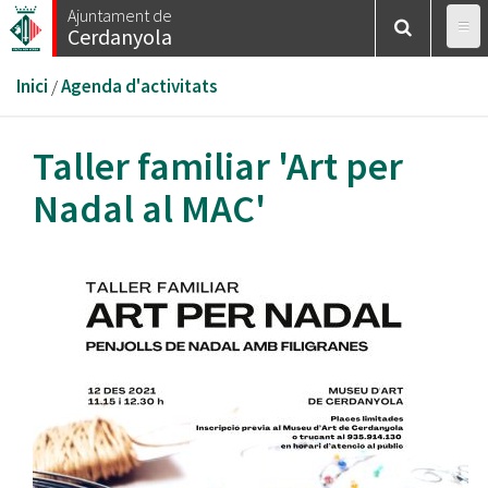
Vés
Ajuntament de
Cerdanyola
al
contingut
Esteu
Inici
/
Agenda d'activitats
aquí
Taller familiar 'Art per
Nadal al MAC'