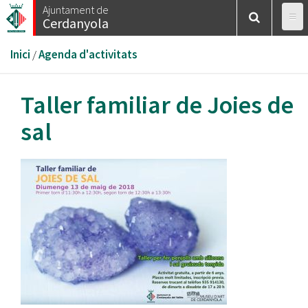
Vés
Ajuntament de
Cerdanyola
al
contingut
Esteu
Inici
/
Agenda d'activitats
aquí
Taller familiar de Joies de
sal