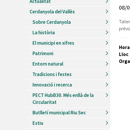
Actualitat
Recursos Humans
08/0
Cerdanyola del Vallès
Del
26/06/2026
al
30/08/2026
Patis oberts temporada d'estiu
Talle
Sobre Cerdanyola
prèvi
Del
13/06/2026
al
08/09/2026
La història
Piscines d'estiu a Cerdanyola
El municipi en xifres
Del
01/06/2026
al
30/09/2026
Hora
Refugis climàtics a Cerdanyola
Patrimoni
Lloc
Del
22/05/2026
al
06/09/2026
Orga
Entorn natural
Jocs d'aigua del Parc Cordelles
Tradicions i festes
Del
01/07/2024
al
31/08/2026
Decorem! Conte 'La truita de nabius'
Innovació i recerca
PECT HubB30. Més enllà de la
Circularitat
Butlletí municipal Riu Sec
Estiu