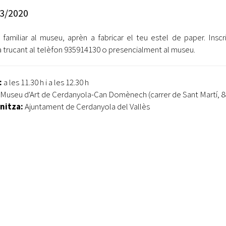
Oberta la convocatòria d'Ajuts per a l'autoocupació
3/2020
jove 2026
r familiar al museu, aprèn a fabricar el teu estel de paper. Inscr
Cerdanyola opta a més de 5 milions d'euros del Pla de
Barris per transformar les Fontetes, Quatre Cantons i
a trucant al telèfon 935914130 o presencialment al museu.
l'entorn de l'avinguda Catalunya
El FIT presenta el cartell de la seva 16a edició i dona el
:
a les 11.30 h i a les 12.30 h
tret de sortida al festival
: Museu d'Art de Cerdanyola-Can Domènech (carrer de Sant Martí, 8
nitza:
Ajuntament de Cerdanyola del Vallès
L’Ajuntament reparteix ulleres gratuïtes per veure
l'eclipsi solar