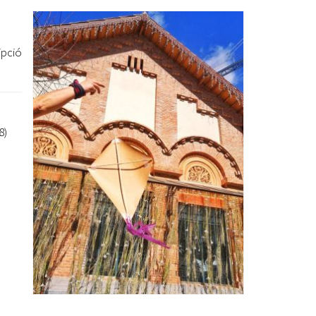
Ètica i Integritat
Entitats
ipció
Retiment de Comptes
Equipaments
Accés a Informació Pública
Mercats Municipals
8)
Dades Obertes
Webs Municipals
Catàleg de Serveis i Tràmits