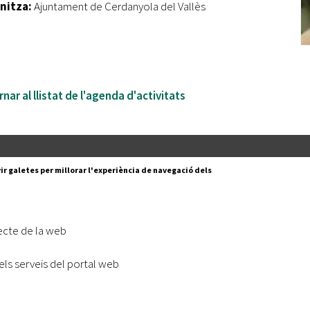
nitza:
Ajuntament de Cerdanyola del Vallès
nar al llistat de l'agenda d'activitats
Segueix-nos a:
cesc Layret, s/n
ir galetes per millorar l'experiència de navegació dels
erdanyola del Vallès,
 80 88 88
Subscriu-te al nostre butll
ecte de la web
|
l lloc
Accessibilitat
els serveis del portal web