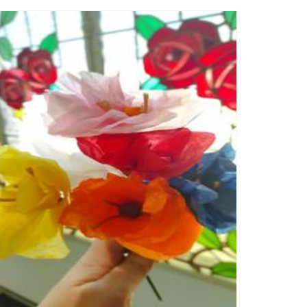
Ètica i Integritat
Entitats
Retiment de Comptes
Equipaments
Accés a Informació Pública
Mercats Municipals
Dades Obertes
Webs Municipals
Catàleg de Serveis i Tràmits