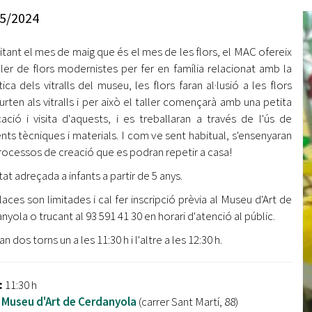
Oberta la convocatòria d'Ajuts per a l'autoocupació
5/2024
jove 2026
itant el mes de maig que és el mes de les flors, el MAC ofereix
Cerdanyola opta a més de 5 milions d'euros del Pla de
Barris per transformar les Fontetes, Quatre Cantons i
ller de flors modernistes per fer en família relacionat amb la
l'entorn de l'avinguda Catalunya
ica dels vitralls del museu, les flors faran al·lusió a les flors
urten als vitralls i per això el taller començarà amb una petita
El FIT presenta el cartell de la seva 16a edició i dona el
cació i visita d'aquests, i es treballaran a través de l'ús de
tret de sortida al festival
ents tècniques i materials. I com ve sent habitual, s'ensenyaran
rocessos de creació que es podran repetir a casa!
L’Ajuntament reparteix ulleres gratuïtes per veure
l'eclipsi solar
tat adreçada a infants a partir de 5 anys.
laces son limitades i cal fer inscripció prèvia al Museu d'Art de
nyola o trucant al 93 591 41 30 en horari d'atenció al públic.
an dos torns un a les 11:30 h i l'altre a les 12:30 h.
:
11:30 h
Museu d'Art de Cerdanyola
(carrer Sant Martí, 88)