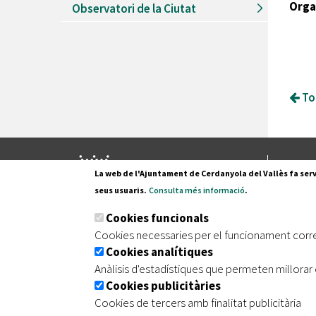
Orga
Observatori de la Ciutat
Tor
Pl. Fran
La web de l'Ajuntament de Cerdanyola del Vallès fa serv
08290 C
seus usuaris.
Consulta més informació
.
Tel. 935
Cookies funcionals
Cookies necessaries per el funcionament corr
Cookies analítiques
|
|
|
Inici
Avís legal
Protecció de dades
Mapa de
Anàlisis d'estadístiques que permeten millorar 
Cookies publicitàries
Cookies de tercers amb finalitat publicitària