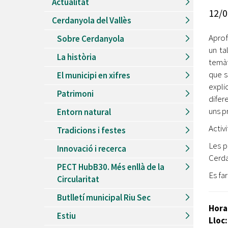
Actualitat
Recursos Humans
12/0
Cerdanyola del Vallès
Del
26/06/2026
al
30/08/2026
Patis oberts temporada d'estiu
Aprof
Sobre Cerdanyola
un ta
Del
13/06/2026
al
08/09/2026
La història
Piscines d'estiu a Cerdanyola
temàt
que s
El municipi en xifres
Del
01/06/2026
al
30/09/2026
expli
Refugis climàtics a Cerdanyola
Patrimoni
difer
Del
22/05/2026
al
06/09/2026
uns p
Entorn natural
Jocs d'aigua del Parc Cordelles
Activi
Tradicions i festes
Del
01/07/2024
al
31/08/2026
Decorem! Conte 'La truita de nabius'
Les p
Innovació i recerca
Cerda
PECT HubB30. Més enllà de la
Es far
Circularitat
Butlletí municipal Riu Sec
Hora
Estiu
Lloc: