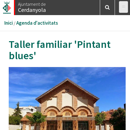
Vés
Ajuntament de
Cerdanyola
al
contingut
Esteu
Inici
/
Agenda d'activitats
aquí
Taller familiar 'Pintant
blues'