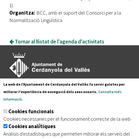
1)
Organitza:
BCC, amb el suport del Consorci per a la
Normalització Lingüística
Tornar al llistat de l'agenda d'activitats
La web de l'Ajuntament de Cerdanyola del Vallès fa servir galetes per
Pl. Francesc Layret, s/n
millorar l'experiència de navegació dels seus usuaris.
Consulta més
08290 Cerdanyola del Vallès,
informació
.
Tel. 935 80 88 88
Cookies funcionals
Segueix-nos a:
Cookies necessaries per el funcionament correcte de la web
Cookies analítiques
Anàlisis d'estadístiques que permeten millorar els serveis del