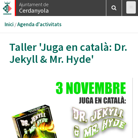
Vés
Ajuntament de
Cerdanyola
al
contingut
Esteu
Inici
/
Agenda d'activitats
aquí
Taller 'Juga en català: Dr.
Jekyll & Mr. Hyde'