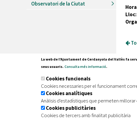
Observatori de la Ciutat
Hora
Lloc:
Orga
Tor
La web de l'Ajuntament de Cerdanyola del Vallès fa serv
seus usuaris.
Consulta més informació
.
Pl. Fran
Cookies funcionals
08290 C
Cookies necessaries per el funcionament corr
Tel. 935
Cookies analítiques
Anàlisis d'estadístiques que permeten millorar 
Cookies publicitàries
|
|
|
Inici
Avís legal
Protecció de dades
Mapa de
Cookies de tercers amb finalitat publicitària