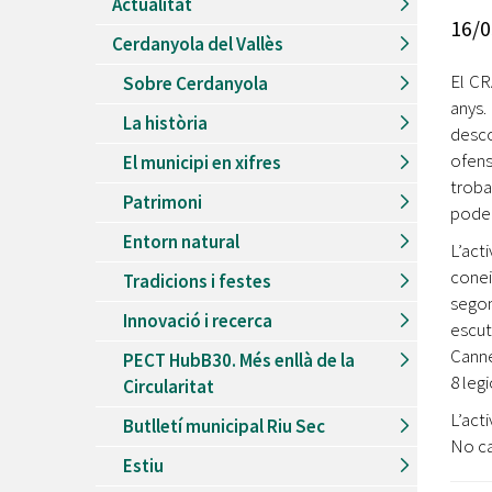
Actualitat
Recursos Humans
16/0
Cerdanyola del Vallès
Del
26/06/2026
al
30/08/2026
Patis oberts temporada d'estiu
El CR
Sobre Cerdanyola
anys.
Del
13/06/2026
al
08/09/2026
La història
Piscines d'estiu a Cerdanyola
desc
ofens
El municipi en xifres
Del
01/06/2026
al
30/09/2026
troba
Refugis climàtics a Cerdanyola
Patrimoni
poden
Del
22/05/2026
al
06/09/2026
Entorn natural
Jocs d'aigua del Parc Cordelles
L’act
conei
Tradicions i festes
Del
01/07/2024
al
31/08/2026
sego
Decorem! Conte 'La truita de nabius'
Innovació i recerca
escut
Canne
PECT HubB30. Més enllà de la
8 leg
Circularitat
L’act
Butlletí municipal Riu Sec
No cal
Estiu