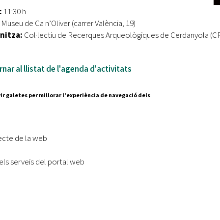
:
11:30 h
Museu de Ca n’Oliver (carrer València, 19)
nitza:
Col·lectiu de Recerques Arqueològiques de Cerdanyola (CR
nar al llistat de l'agenda d'activitats
ir galetes per millorar l'experiència de navegació dels
Segueix-nos a:
cesc Layret, s/n
erdanyola del Vallès,
ecte de la web
 80 88 88
els serveis del portal web
Subscriu-te al nostre butll
|
l lloc
Accessibilitat