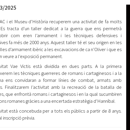
Oberta la convocatòria d'Ajuts per a l'autoocupació
3/2025
jove 2026
AC i el Museu d’Història recuperem una activitat de fa molts
Cerdanyola opta a més de 5 milions d'euros del Pla de
Barris per transformar les Fontetes, Quatre Cantons i
 Es tracta d’un taller dedicat a la guerra que ens permetrà
l'entorn de l'avinguda Catalunya
obrir com eren l’armament i les tècniques defensives i
ives fa més de 2000 anys. Aquest taller té el seu origen en les
El FIT presenta el cartell de la seva 16a edició i dona el
lles d’armament ibèric a les excavacions de ca n’Oliver i que es
tret de sortida al festival
 veure a l’exposició permanent.
L’Ajuntament reparteix ulleres gratuïtes per veure
ivitat Vae Victis està dividida en dues parts. A la primera
l'eclipsi solar
xerem les tècniques guerreres de romans i cartaginesos i a la
na ens convidaran a formar línies de combat, armats amb
s. Finalitzarem l’activitat amb la recreació de la batalla de
s, que enfrontà romans i cartaginesos i en la qual sucumbiren
ions romanes gràcies a una encertada estratègia d’Hanníbal.
ivitat està concebuda per a tots els públics a partir de 8 anys.
 inscripció prèvia.