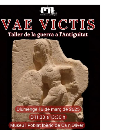
Ètica i Integritat
Entitats
Retiment de Comptes
Equipaments
Accés a Informació Pública
Mercats Municipals
Dades Obertes
Webs Municipals
Catàleg de Serveis i Tràmits