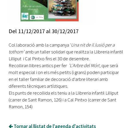
Del
11/12/2017
al
30/12/2017
Col.laboració amb la campanya '
Una nit de il.lusió per a
tothom'
amb un taller solidari que realitza la Llibreria infantil
Lilliput i Cal Pintxo fins el 30 de desembre.
Recolliran llibres antics per fer
'L'Arbre del Món
', que serà
molt especial i on els més petits (i grans) poden participar
en el taller familiar de decoració d'arbre literari amb
diferents tècniques artístiques.
Els punts de recollida els teniu a la Llibreria infantil Lilliput
(carrer de Sant Ramon, 126) i a Cal Pintxo (carrer de Sant
Ramon, 154)
Tornar al llistat de l'agenda d'activitats