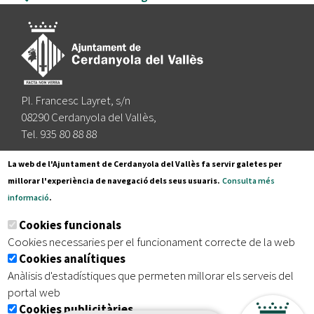
Pl. Francesc Layret, s/n
08290 Cerdanyola del Vallès,
Tel. 935 80 88 88
Segueix-nos a:
La web de l'Ajuntament de Cerdanyola del Vallès fa servir galetes per
millorar l'experiència de navegació dels seus usuaris.
Consulta més
informació
.
Subscriu-te al nostre butlletí
Cookies funcionals
Cookies necessaries per el funcionament correcte de la web
Cookies analítiques
|
|
|
Inici
Avís legal
Protecció de dades
Mapa del lloc
Anàlisis d'estadístiques que permeten millorar els serveis del
|
Accessibilitat
portal web
Cookies publicitàries