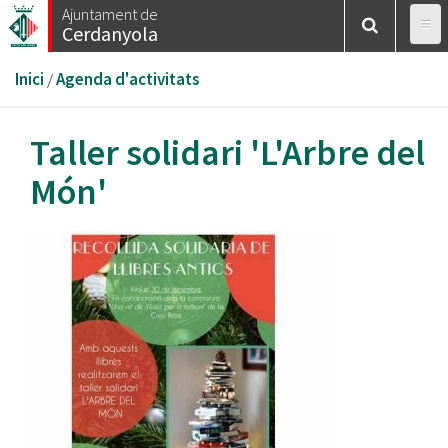
Vés
Ajuntament de
Cerdanyola
al
contingut
Esteu
Inici
/
Agenda d'activitats
aquí
Taller solidari 'L'Arbre del
Món'