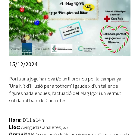
15/12/2024
Porta una joguina nova i/o un llibre nou per la campanya
'Una Nit d'Il·lusió per a tothom' i gaudeix d’un taller de
figures nadalenques, l’actuació del Mag Igor i un vermut
solidari al barri de Canaletes
Hora:
D'11 a 14 h
Lloc:
Avinguda Canaletes, 35
Organitza:
Associació de Veïns i Veïnes de Canaletes amb