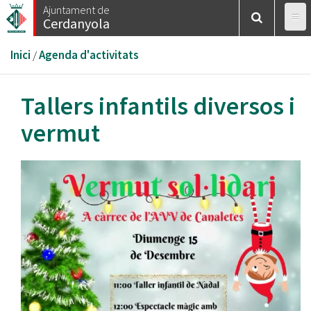
Vés
Ajuntament de
Cerdanyola
al
contingut
Esteu
Inici
/
Agenda d'activitats
aquí
Tallers infantils diversos i
vermut