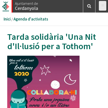
Vés
Ajuntament de
Cerdanyola
al
contingut
Esteu
Inici
/
Agenda d'activitats
aquí
Tarda solidària 'Una Nit
d'Il·lusió per a Tothom'