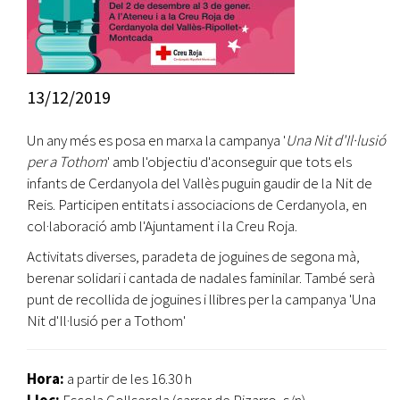
13/12/2019
Un any més es posa en marxa la campanya '
Una Nit d'Il·lusió
per a Tothom
' amb l'objectiu d'aconseguir que tots els
infants de Cerdanyola del Vallès puguin gaudir de la Nit de
Reis. Participen entitats i associacions de Cerdanyola, en
col·laboració amb l'Ajuntament i la Creu Roja.
Activitats diverses, paradeta de joguines de segona mà,
berenar solidari i cantada de nadales faminilar. També serà
punt de recollida de joguines i llibres per la campanya 'Una
Nit d'Il·lusió per a Tothom'
Hora:
a partir de les 16.30 h