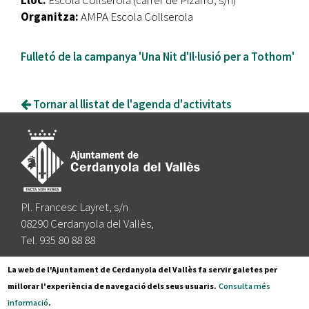
Lloc:
Escola Collserola (carrer de Pizarro, s/n)
Organitza:
AMPA Escola Collserola
Fulletó de la campanya 'Una Nit d'Il·lusió per a Tothom'
Tornar al llistat de l'agenda d'activitats
Pl. Francesc Layret, s/n
08290 Cerdanyola del Vallès,
Tel. 935 80 88 88
Segueix-nos a:
La web de l'Ajuntament de Cerdanyola del Vallès fa servir galetes per
millorar l'experiència de navegació dels seus usuaris.
Consulta més
informació
.