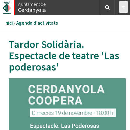
Vés
Ajuntament de
Cerdanyola
al
contingut
Esteu
Inici
/
Agenda d'activitats
aquí
Tardor Solidària.
Espectacle de teatre 'Las
poderosas'