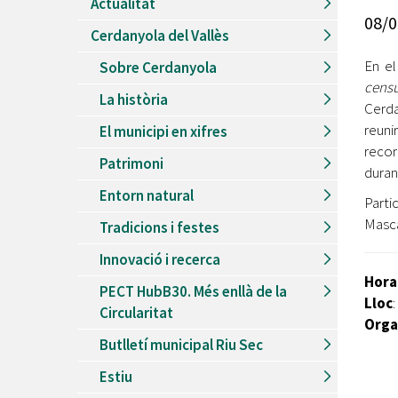
Actualitat
Recursos Humans
08/0
Cerdanyola del Vallès
Del
26/06/2026
al
30/08/2026
Patis oberts temporada d'estiu
En el
Sobre Cerdanyola
cens
Del
13/06/2026
al
08/09/2026
La història
Piscines d'estiu a Cerdanyola
Cerda
reuni
El municipi en xifres
Del
01/06/2026
al
30/09/2026
recor
Refugis climàtics a Cerdanyola
Patrimoni
duran
Del
22/05/2026
al
06/09/2026
Entorn natural
Jocs d'aigua del Parc Cordelles
Parti
Masca
Tradicions i festes
Del
01/07/2024
al
31/08/2026
Decorem! Conte 'La truita de nabius'
Innovació i recerca
Hora
PECT HubB30. Més enllà de la
Lloc
:
Circularitat
Orga
Butlletí municipal Riu Sec
Estiu