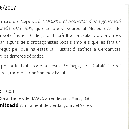
Oberta la convocatòria d'Ajuts per a l'autoocupació
6/2017
jove 2026
 marc de l'exposició
COMIXXX: el despertar d'una generació
Cerdanyola opta a més de 5 milions d'euros del Pla de
Barris per transformar les Fontetes, Quatre Cantons i
urada 1973-1990,
que es podrà veures al Museu d'Art de
l'entorn de l'avinguda Catalunya
nyola fins el 16 de juliol tindrà lloc la taula rodona on es
ran alguns dels protagonistes locals amb els que es farà un
El FIT presenta el cartell de la seva 16a edició i dona el
regut pel que ha estat la il·lustració satírica a Cerdanyola
tret de sortida al festival
t les darreres dècades.
L’Ajuntament reparteix ulleres gratuïtes per veure
cipen a la taula rodona Jesús Bolinaga, Edu Català i Jordi
l'eclipsi solar
rell, modera Joan Sánchez Braut.
:
19.00 h
 Sala d'actes del MAC (carrer de Sant Martí, 88)
nització
: Ajuntament de Cerdanyola del Vallès