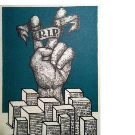
Ètica i Integritat
Entitats
Retiment de Comptes
Equipaments
Accés a Informació Pública
Mercats Municipals
Dades Obertes
Webs Municipals
Catàleg de Serveis i Tràmits