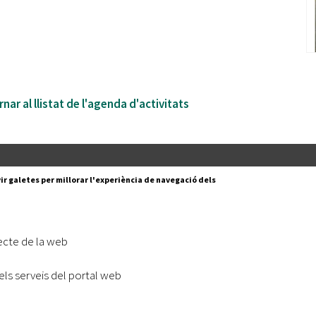
nar al llistat de l'agenda d'activitats
Segueix-nos a:
cesc Layret, s/n
ir galetes per millorar l'experiència de navegació dels
erdanyola del Vallès,
 80 88 88
Subscriu-te al nostre butll
ecte de la web
|
l lloc
Accessibilitat
els serveis del portal web