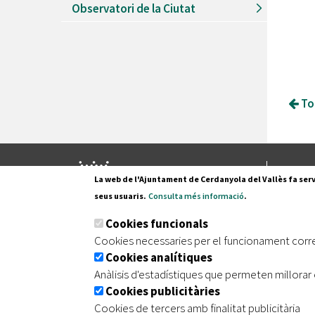
Observatori de la Ciutat
Tor
Pl. Fran
La web de l'Ajuntament de Cerdanyola del Vallès fa serv
08290 C
seus usuaris.
Consulta més informació
.
Tel. 935
Cookies funcionals
Cookies necessaries per el funcionament corr
Cookies analítiques
|
|
|
Inici
Avís legal
Protecció de dades
Mapa de
Anàlisis d'estadístiques que permeten millorar 
Cookies publicitàries
Cookies de tercers amb finalitat publicitària