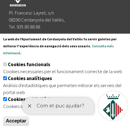
Pl. Francesc Layret, s/n
08290 Cerdanyola del Vallès,
Tel. 935 80 88 88
Segueix-nos a:
La web de l'Ajuntament de Cerdanyola del Vallès fa servir galetes per
millorar l'experiència de navegació dels seus usuaris.
Consulta més
informació
.
Subscriu-te al nostre butlletí
Cookies funcionals
Cookies necessaries per el funcionament correcte de la web
Cookies analítiques
|
|
|
Inici
Avís legal
Protecció de dades
Mapa del lloc
Anàlisis d'estadístiques que permeten millorar els serveis del
|
Accessibilitat
portal web
Cookies publicitàries
Cookies de tercers amb finalitat publicitària
Acceptar