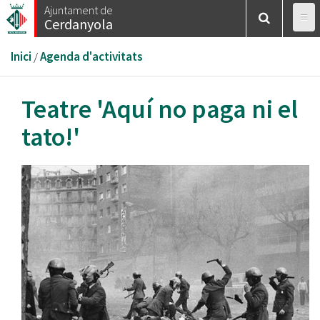
Vés
Ajuntament de
Cerdanyola
al
contingut
Esteu
Inici
/
Agenda d'activitats
aquí
Teatre 'Aquí no paga ni el
tato!'