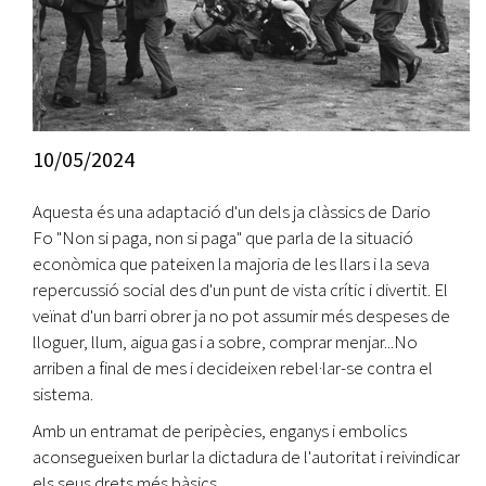
10/05/2024
Aquesta és una adaptació d'un dels ja clàssics de Dario
Fo "Non si paga, non si paga" que parla de la situació
econòmica que pateixen la majoria de les llars i la seva
repercussió social des d'un punt de vista crític i divertit. El
veïnat d'un barri obrer ja no pot assumir més despeses de
lloguer, llum, aigua gas i a sobre, comprar menjar...No
arriben a final de mes i decideixen rebel·lar-se contra el
sistema.
Amb un entramat de peripècies, enganys i embolics
aconsegueixen burlar la dictadura de l'autoritat i reivindicar
els seus drets més bàsics.