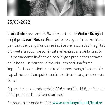
25/03/2022
Lluís Soler
presentarà
Birnam
, un text de
Víctor Sunyol
dirigit per
Joan Roura
. És un acte de voyeurisme. És mirar
pel forat del pany d’un camerino i veure la soledat i fragilitat
d’un veterà actor, desorientat i reflexiu abans de la funció.
Els pensaments li vénen de cop i fugen precipitats a través
de la boca, un darrere l’altre, els vomita d’una forma
impulsiva i inconscient mentre el temps avança implacable
cap al moment en què tornarà a sortir allà fora, a l’escenari.
O no!
El preu de les entrades és de 20 € a taquilla; 15 €, anticipada
i 11 € per estudiants i pensionistes.
Entrades a la venda on line:
www.cerdanyola.cat/teatre