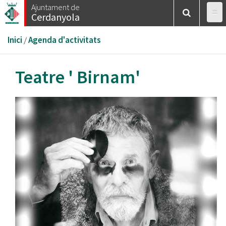
Vés
Ajuntament de
Cerdanyola
al
contingut
Esteu
Inici
/
Agenda d'activitats
aquí
Teatre ' Birnam'