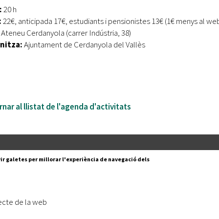
:
20 h
:
22€, anticipada 17€, estudiants i pensionistes 13€ (1€ menys al we
Ateneu Cerdanyola (carrer Indústria, 38)
nitza:
Ajuntament de Cerdanyola del Vallès
nar al llistat de l'agenda d'activitats
Segueix-nos a:
cesc Layret, s/n
ir galetes per millorar l'experiència de navegació dels
erdanyola del Vallès,
 80 88 88
Subscriu-te al nostre butll
ecte de la web
|
l lloc
Accessibilitat