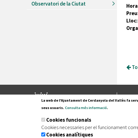
Observatori de la Ciutat
Hora
Preu
Lloc:
Orga
Tor
Pl. Fran
La web de l'Ajuntament de Cerdanyola del Vallès fa serv
08290 C
seus usuaris.
Consulta més informació
.
Tel. 935
Cookies funcionals
Cookies necessaries per el funcionament corr
Cookies analítiques
|
|
|
Inici
Avís legal
Protecció de dades
Mapa de