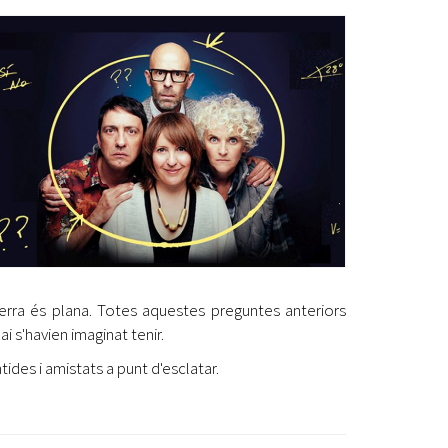
Ètica i Integritat
Entitats
Retiment de Comptes
Equipaments
Accés a Informació Pública
Mercats Municipals
Dades Obertes
Webs Municipals
Catàleg de Serveis i Tràmits
erra és plana. Totes aquestes preguntes anteriors
 s'havien imaginat tenir.
des i amistats a punt d'esclatar.