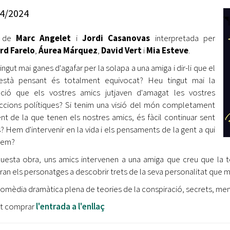
Oberta la convocatòria d'Ajuts per a l'autoocupació
4/2024
jove 2026
a de
Marc Angelet
i
Jordi Casanovas
interpretada per
Cerdanyola opta a més de 5 milions d'euros del Pla de
Barris per transformar les Fontetes, Quatre Cantons i
rd Farelo
,
Áurea Márquez
,
David Vert
i
Mia Esteve
.
l'entorn de l'avinguda Catalunya
ingut mai ganes d'agafar per la solapa a una amiga i dir-li que el
està pensant és totalment equivocat? Heu tingut mai la
El FIT presenta el cartell de la seva 16a edició i dona el
ció que els vostres amics jutjaven d'amagat les vostres
tret de sortida al festival
ccions polítiques? Si tenim una visió del món completament
L’Ajuntament reparteix ulleres gratuïtes per veure
ent de la que tenen els nostres amics, és fàcil continuar sent
l'eclipsi solar
? Hem d'intervenir en la vida i els pensaments de la gent a qui
mem?
uesta obra, uns amics intervenen a una amiga que creu que la t
ran els personatges a descobrir trets de la seva personalitat que mai
omèdia dramàtica plena de teories de la conspiració, secrets, menti
ot comprar
l'entrada a l'enllaç