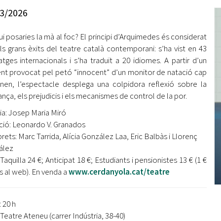
Oberta la convocatòria d'Ajuts per a l'autoocupació
3/2026
jove 2026
ui posaries la mà al foc? El principi d’Arquimedes és considerat
Cerdanyola opta a més de 5 milions d'euros del Pla de
Barris per transformar les Fontetes, Quatre Cantons i
ls grans èxits del teatre català contemporani: s’ha vist en 43
l'entorn de l'avinguda Catalunya
tges internacionals i s’ha traduït a 20 idiomes. A partir d’un
ent provocat pel petó “innocent” d’un monitor de natació cap
El FIT presenta el cartell de la seva 16a edició i dona el
nen, l’espectacle desplega una colpidora reflexió sobre la
tret de sortida al festival
ança, els prejudicis i els mecanismes de control de la por.
L’Ajuntament reparteix ulleres gratuïtes per veure
ia: Josep Maria Miró
l'eclipsi solar
ció: Leonardo V. Granados
prets: Marc Tarrida, Alícia González Laa, Eric Balbàs i Llorenç
ález
Taquilla 24 €; Anticipat 18 €; Estudiants i pensionistes 13 € (1 €
 al web). En venda a
www.cerdanyola.cat/teatre
: 20 h
 Teatre Ateneu (carrer Indústria, 38-40)