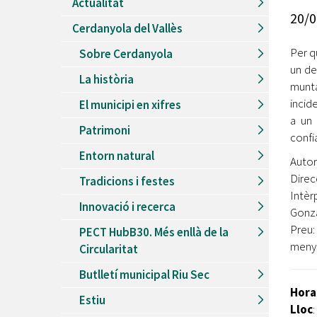
Actualitat
Recursos Humans
20/0
Cerdanyola del Vallès
Del
26/06/2026
al
30/08/2026
Patis oberts temporada d'estiu
Per q
Sobre Cerdanyola
un de
Del
13/06/2026
al
08/09/2026
La història
Piscines d'estiu a Cerdanyola
munta
incid
El municipi en xifres
Del
01/06/2026
al
30/09/2026
a un 
Refugis climàtics a Cerdanyola
Patrimoni
confi
Del
22/05/2026
al
06/09/2026
Entorn natural
Jocs d'aigua del Parc Cordelles
Autor
Direc
Tradicions i festes
Del
01/07/2024
al
31/08/2026
Intèr
Decorem! Conte 'La truita de nabius'
Innovació i recerca
Gonz
Preu: 
PECT HubB30. Més enllà de la
menys
Circularitat
Butlletí municipal Riu Sec
Hora
Estiu
Lloc
: