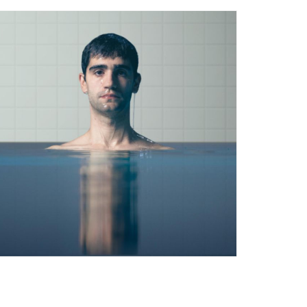
Ètica i Integritat
Entitats
Retiment de Comptes
Equipaments
Accés a Informació Pública
Mercats Municipals
Dades Obertes
Webs Municipals
Catàleg de Serveis i Tràmits