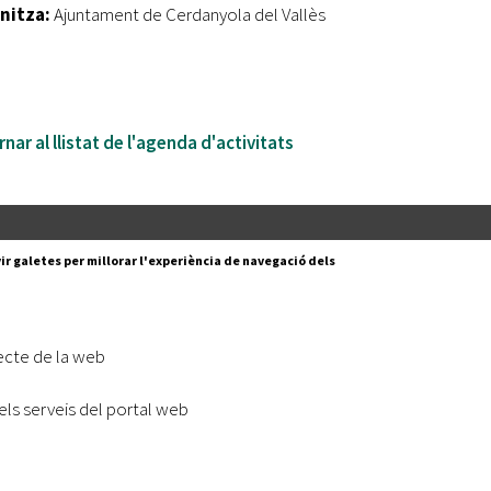
nitza:
Ajuntament de Cerdanyola del Vallès
nar al llistat de l'agenda d'activitats
Segueix-nos a:
cesc Layret, s/n
ir galetes per millorar l'experiència de navegació dels
erdanyola del Vallès,
 80 88 88
Subscriu-te al nostre butll
ecte de la web
|
l lloc
Accessibilitat
els serveis del portal web