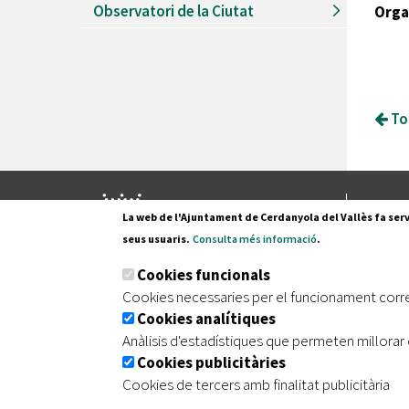
Observatori de la Ciutat
Orga
Tor
Pl. Fran
La web de l'Ajuntament de Cerdanyola del Vallès fa serv
08290 C
seus usuaris.
Consulta més informació
.
Tel. 935
Cookies funcionals
Cookies necessaries per el funcionament corr
Cookies analítiques
|
|
|
Inici
Avís legal
Protecció de dades
Mapa de
Anàlisis d'estadístiques que permeten millorar 
Cookies publicitàries
Cookies de tercers amb finalitat publicitària