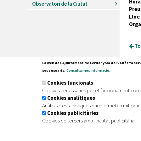
Hora
Observatori de la Ciutat
Preu
Lloc:
Orga
Tor
La web de l'Ajuntament de Cerdanyola del Vallès fa serv
seus usuaris.
Consulta més informació
.
Pl. Fran
Cookies funcionals
08290 C
Cookies necessaries per el funcionament corr
Tel. 935
Cookies analítiques
Anàlisis d'estadístiques que permeten millorar 
Cookies publicitàries
|
|
|
Inici
Avís legal
Protecció de dades
Mapa de
Cookies de tercers amb finalitat publicitària