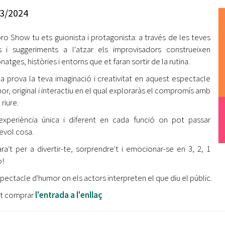
Oberta la convocatòria d'Ajuts per a l'autoocupació
3/2024
jove 2026
ro Show tu ets guionista i protagonista: a través de les teves
Cerdanyola opta a més de 5 milions d'euros del Pla de
Barris per transformar les Fontetes, Quatre Cantons i
s i suggeriments a l'atzar els improvisadors construeixen
l'entorn de l'avinguda Catalunya
atges, històries i entorns que et faran sortir de la rutina.
a prova la teva imaginació i creativitat en aquest espectacle
El FIT presenta el cartell de la seva 16a edició i dona el
or, original i interactiu en el qual exploraràs el compromís amb
tret de sortida al festival
 riure.
L’Ajuntament reparteix ulleres gratuïtes per veure
xperiència única i diferent en cada funció on pot passar
l'eclipsi solar
evol cosa.
ra't per a divertir-te, sorprendre't i emocionar-se en 3, 2, 1
!
pectacle d'humor on els actors interpreten el que diu el públic.
ot comprar
l'entrada a l'enllaç