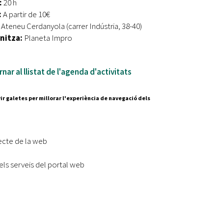
:
20 h
:
A partir de 10€
Ateneu Cerdanyola (carrer Indústria, 38-40)
nitza:
Planeta Impro
nar al llistat de l'agenda d'activitats
ir galetes per millorar l'experiència de navegació dels
Segueix-nos a:
cesc Layret, s/n
erdanyola del Vallès,
ecte de la web
 80 88 88
els serveis del portal web
Subscriu-te al nostre butll
|
l lloc
Accessibilitat