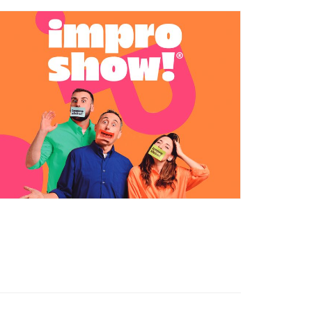
Ètica i Integritat
Entitats
Retiment de Comptes
Equipaments
Accés a Informació Pública
Mercats Municipals
Dades Obertes
Webs Municipals
Catàleg de Serveis i Tràmits