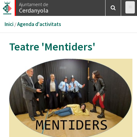
Vés
Ajuntament de
Cerdanyola
al
contingut
Esteu
Inici
/
Agenda d'activitats
aquí
Teatre 'Mentiders'