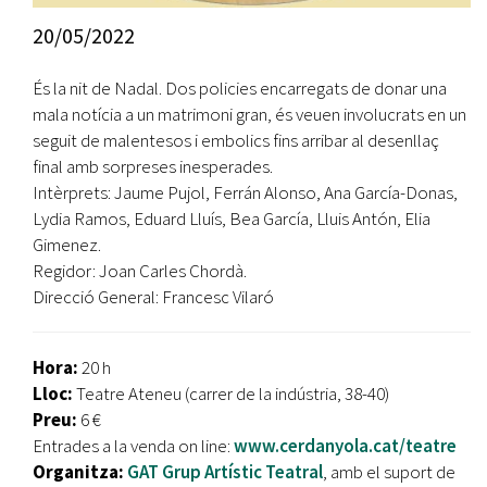
20/05/2022
És la nit de Nadal. Dos policies encarregats de donar una
mala notícia a un matrimoni gran, és veuen involucrats en un
seguit de malentesos i embolics fins arribar al desenllaç
final amb sorpreses inesperades.
Intèrprets: Jaume Pujol, Ferrán Alonso, Ana García-Donas,
Lydia Ramos, Eduard Lluís, Bea García, Lluis Antón, Elia
Gimenez.
Regidor: Joan Carles Chordà.
Direcció General: Francesc Vilaró
Hora:
20 h
Lloc:
Teatre Ateneu (carrer de la indústria, 38-40)
Preu:
6 €
Entrades a la venda on line:
www.cerdanyola.cat/teatre
Organitza:
GAT Grup Artístic Teatral
, amb el suport de